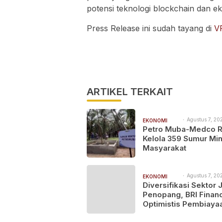
potensi teknologi blockchain dan ek
Press Release ini sudah tayang di
V
ARTIKEL TERKAIT
Agustus 7, 202
EKONOMI
3:33 pm
Petro Muba-Medco 
BISNIS
Kelola 359 Sumur Mi
Masyarakat
Agustus 7, 202
EKONOMI
2:22 pm
Diversifikasi Sektor 
BISNIS
Penopang, BRI Finan
Optimistis Pembiaya
Alat Berat Berlanjut 