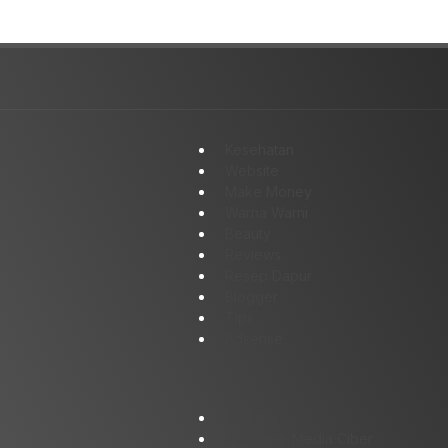
Akhir 2026
Kesehatan
Website
Make Money
Warna Warni
Beauty
Reviews
Resep Dapur
Blogger
Tips
Adsense
Redaksi
Pedoman Media Ciber