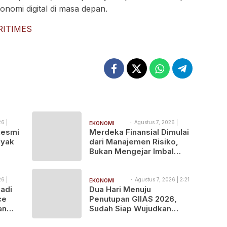
onomi digital di masa depan.
RITIMES
6 |
Agustus 7, 2026 |
EKONOMI
2:39 pm
Resmi
Merdeka Finansial Dimulai
BISNIS
nyak
dari Manajemen Risiko,
Bukan Mengejar Imbal
Hasil Cepat
6 |
Agustus 7, 2026 | 2:21
EKONOMI
pm
Jadi
Dua Hari Menuju
BISNIS
ce
Penutupan GIIAS 2026,
an
Sudah Siap Wujudkan
hingga
Mobil Impian Bersama BRI