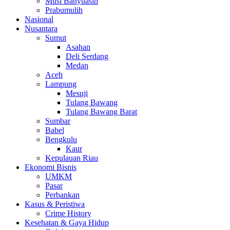
Musi Banyuasin
Prabumulih
Nasional
Nusantara
Sumut
Asahan
Deli Serdang
Medan
Aceh
Lampung
Mesuji
Tulang Bawang
Tulang Bawang Barat
Sumbar
Babel
Bengkulu
Kaur
Kepulauan Riau
Ekonomi Bisnis
UMKM
Pasar
Perbankan
Kasus & Peristiwa
Crime History
Kesehatan & Gaya Hidup