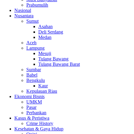
Prabumulih
Nasional
Nusantara
Sumut
Asahan
Deli Serdang
Medan
Aceh
Lampung
Mesuji
Tulang Bawang
Tulang Bawang Barat
Sumbar
Babel
Bengkulu
Kaur
Kepulauan Riau
Ekonomi Bisnis
UMKM
Pasar
Perbankan
Kasus & Peristiwa
Crime History
Kesehatan & Gaya Hidup