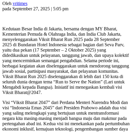
Oleh
vritimes
pada September 27, 2025 | 5:05 pm
Kedutaan Besar India di Jakarta, bersama dengan MY Bharat,
Kementerian Pemuda & Olahraga India, dan India Club Jakarta,
menyelenggarakan Viksit Bharat Run 2025 pada 28 September
2025 di Bundaran Hotel Indonesia sebagai bagian dari Seva Parv,
yaitu dua pekan (17 September – 2 Oktober 2025) yang
didedikasikan untuk pelayanan, tanggung jawab, dan upaya kolektif
yang mencerminkan semangat pengabdian. Selama periode ini,
berbagai kegiatan akan diselenggarakan untuk mendorong tanggung
jawab sosial, partisipasi masyarakat, dan pelayanan komunitas.
Viksit Bharat Run 2025 diselenggarakan di lebih dari 150 kota di
seluruh dunia dengan tema “Run to Serve the Nation” (Lari untuk
Mengabdi kepada Bangsa). Inisiatif ini menegaskan kembali visi
Viksit Bharat@2047.
Visi “Viksit Bharat 2047” dari Perdana Menteri Narendra Modi dan
visi “Indonesia Emas 2045” dari Presiden Prabowo adalah dua visi
yang saling melengkapi yang bertujuan untuk mentransformasi
negara kita masing-masing menjadi bangsa maju dan makmur pada
pertengahan abad ini. Kedua visi ini menekankan pada pertumbuhan
ekonomi inklusif, kemajuan teknologi, pengembangan sumber daya