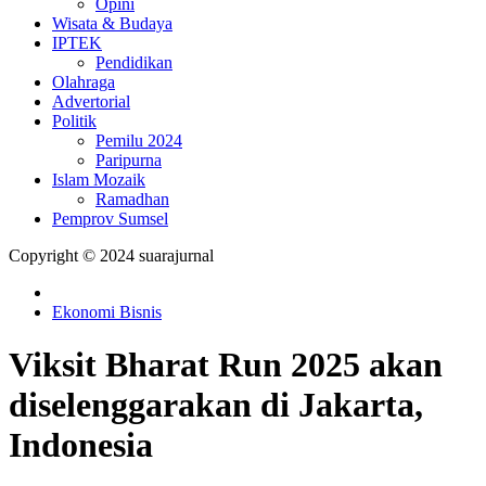
Opini
Wisata & Budaya
IPTEK
Pendidikan
Olahraga
Advertorial
Politik
Pemilu 2024
Paripurna
Islam Mozaik
Ramadhan
Pemprov Sumsel
Copyright © 2024 suarajurnal
Ekonomi Bisnis
Viksit Bharat Run 2025 akan
diselenggarakan di Jakarta,
Indonesia