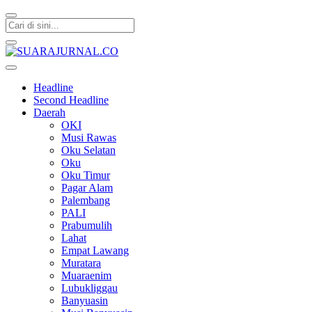
SUARAJURNAL.CO
Headline
Second Headline
Daerah
OKI
Musi Rawas
Oku Selatan
Oku
Oku Timur
Pagar Alam
Palembang
PALI
Prabumulih
Lahat
Empat Lawang
Muratara
Muaraenim
Lubukliggau
Banyuasin