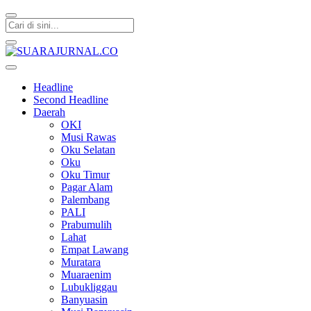
SUARAJURNAL.CO
Headline
Second Headline
Daerah
OKI
Musi Rawas
Oku Selatan
Oku
Oku Timur
Pagar Alam
Palembang
PALI
Prabumulih
Lahat
Empat Lawang
Muratara
Muaraenim
Lubukliggau
Banyuasin