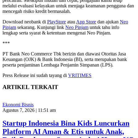
pencairan. Meskipun mudah dan cepat, pengajuan kamu tetap
melalui evaluasi kelayakan untuk menjaga keamanan pengguna dan
mencegah risiko kredit bermasalah.
Download neobank di
PlayStore
atau
App Store
dan ajukan
Neo
Pinjam
sekarang. Kunjungi link
Neo Pinjam
untuk tahu info
lengkap serta syarat & ketentuan mengenai Neo Pinjam.
***
PT Bank Neo Commerce Tbk berizin dan diawasi Otoritas Jasa
Keuangan (OJK) & Bank Indonesia (BI), serta merupakan bank
peserta penjaminan Lembaga Penjamin Simpanan (LPS).
Press Release ini sudah tayang di
VRITIMES
ARTIKEL TERKAIT
Ekonomi Bisnis
Agustus 7, 2026 | 11:51 am
Startup Indonesia Bina Kids Luncurkan
Platform AI Aman & Etis untuk Anak,