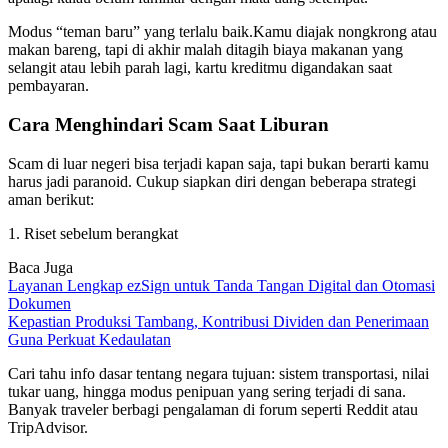
Modus “teman baru” yang terlalu baik.Kamu diajak nongkrong atau
makan bareng, tapi di akhir malah ditagih biaya makanan yang
selangit atau lebih parah lagi, kartu kreditmu digandakan saat
pembayaran.
Cara Menghindari Scam Saat Liburan
Scam di luar negeri bisa terjadi kapan saja, tapi bukan berarti kamu
harus jadi paranoid. Cukup siapkan diri dengan beberapa strategi
aman berikut:
1. Riset sebelum berangkat
Baca Juga
Layanan Lengkap ezSign untuk Tanda Tangan Digital dan Otomasi
Dokumen
Kepastian Produksi Tambang, Kontribusi Dividen dan Penerimaan
Guna Perkuat Kedaulatan
Cari tahu info dasar tentang negara tujuan: sistem transportasi, nilai
tukar uang, hingga modus penipuan yang sering terjadi di sana.
Banyak traveler berbagi pengalaman di forum seperti Reddit atau
TripAdvisor.