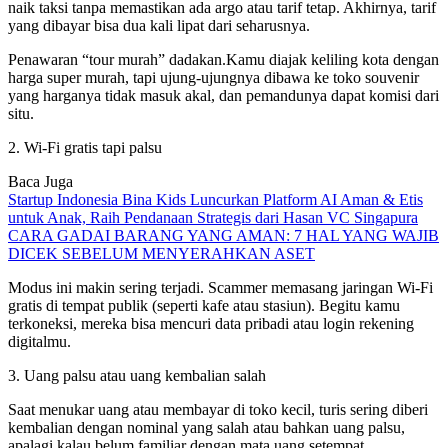
naik taksi tanpa memastikan ada argo atau tarif tetap. Akhirnya, tarif
yang dibayar bisa dua kali lipat dari seharusnya.
Penawaran “tour murah” dadakan.Kamu diajak keliling kota dengan
harga super murah, tapi ujung-ujungnya dibawa ke toko souvenir
yang harganya tidak masuk akal, dan pemandunya dapat komisi dari
situ.
2. Wi-Fi gratis tapi palsu
Baca Juga
Startup Indonesia Bina Kids Luncurkan Platform AI Aman & Etis
untuk Anak, Raih Pendanaan Strategis dari Hasan VC Singapura
CARA GADAI BARANG YANG AMAN: 7 HAL YANG WAJIB
DICEK SEBELUM MENYERAHKAN ASET
Modus ini makin sering terjadi. Scammer memasang jaringan Wi-Fi
gratis di tempat publik (seperti kafe atau stasiun). Begitu kamu
terkoneksi, mereka bisa mencuri data pribadi atau login rekening
digitalmu.
3. Uang palsu atau uang kembalian salah
Saat menukar uang atau membayar di toko kecil, turis sering diberi
kembalian dengan nominal yang salah atau bahkan uang palsu,
apalagi kalau belum familiar dengan mata uang setempat.