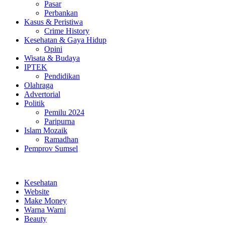
Pasar
Perbankan
Kasus & Peristiwa
Crime History
Kesehatan & Gaya Hidup
Opini
Wisata & Budaya
IPTEK
Pendidikan
Olahraga
Advertorial
Politik
Pemilu 2024
Paripurna
Islam Mozaik
Ramadhan
Pemprov Sumsel
Kesehatan
Website
Make Money
Warna Warni
Beauty