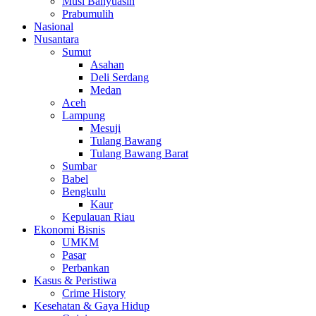
Musi Banyuasin
Prabumulih
Nasional
Nusantara
Sumut
Asahan
Deli Serdang
Medan
Aceh
Lampung
Mesuji
Tulang Bawang
Tulang Bawang Barat
Sumbar
Babel
Bengkulu
Kaur
Kepulauan Riau
Ekonomi Bisnis
UMKM
Pasar
Perbankan
Kasus & Peristiwa
Crime History
Kesehatan & Gaya Hidup