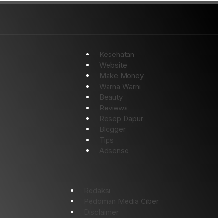
Kesehatan
Website
Make Money
Warna Warni
Beauty
Reviews
Resep Dapur
Blogger
Tips
Adsense
Redaksi
Pedoman Media Ciber
Disclaimer