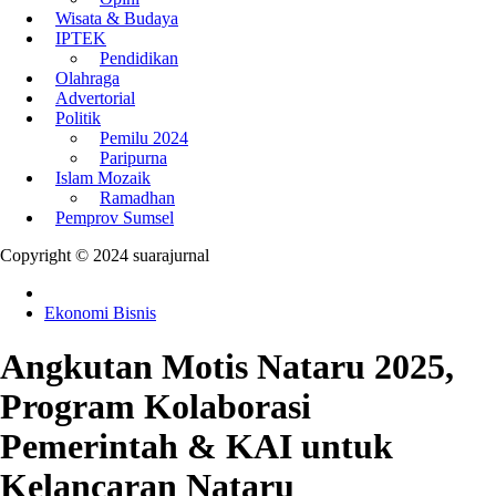
Wisata & Budaya
IPTEK
Pendidikan
Olahraga
Advertorial
Politik
Pemilu 2024
Paripurna
Islam Mozaik
Ramadhan
Pemprov Sumsel
Copyright © 2024 suarajurnal
Ekonomi Bisnis
Angkutan Motis Nataru 2025,
Program Kolaborasi
Pemerintah & KAI untuk
Kelancaran Nataru