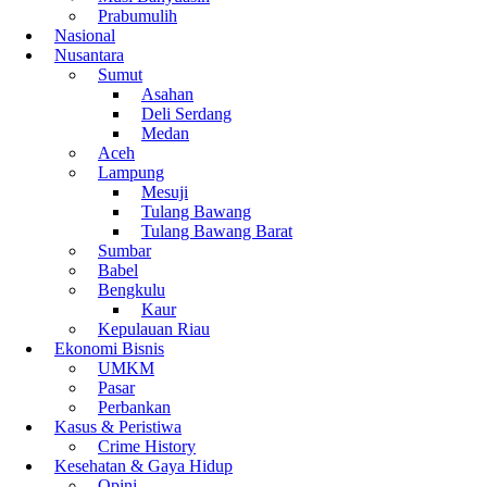
Prabumulih
Nasional
Nusantara
Sumut
Asahan
Deli Serdang
Medan
Aceh
Lampung
Mesuji
Tulang Bawang
Tulang Bawang Barat
Sumbar
Babel
Bengkulu
Kaur
Kepulauan Riau
Ekonomi Bisnis
UMKM
Pasar
Perbankan
Kasus & Peristiwa
Crime History
Kesehatan & Gaya Hidup
Opini