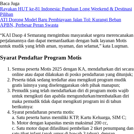
Baca Juga
Rayakan HUT ke-81 Indonesia: Panduan Long Weekend & Destinasi
Pilihan
ATI Dorong Model Baru Pembiayaan Jalan Tol: Kurangi Beban
APBN, Perbesar Peran Swasta
“KAI Daop 4 Semarang mengimbau masyarakat segera merencanakan
perjalanannya dan dapat memanfaatkan dengan baik layanan Motis
untuk mudik yang lebih aman, nyaman, dan selamat,” kata Luqman.
Syarat Pendaftar Program Motis
Semua peserta Motis 2025 dengan KA, mendaftarkan diri secara
online atau dapat dilakukan di posko pendaftaran yang ditunjuk;
Peserta tidak sedang terdaftar atau mengikuti program mudik
gratis lainnya yang diselenggarakan oleh pihak manapun;
Pemudik yang telah mendaftarkan diri di program motis wajib
untuk mengikuti dan apabila mengundurkan/membatalkan diri
maka pemudik tidak dapat mengikuti program ini di tahun
berikutnya:
Syarat pendaftaran peserta motis:
a. Satu peserta harus memiliki KTP, Kartu Keluarga, SIM C;
b. Motor dengan kapasitas mesin maksimal 200 cc,
c. Satu motor dapat difasilitasi pembelian 2 tiket penumpang dan
satu tiket infant (anak umur di bawah 3 tahun), dengan