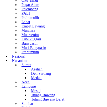
Oku Timur
Pagar Alam
Palembang
PALI
Prabumulih
Lahat
Empat Lawang
Muratara
Muaraenim
Lubukliggau
Banyuasin
Musi Banyuasin
Prabumulih
Nasional
Nusantara
Sumut
Asahan
Deli Serdang
Medan
Aceh
Lampung
Mesuji
Tulang Bawang
Tulang Bawang Barat
Sumbar