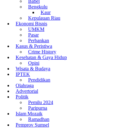
Babel
Bengkulu
Kaur
Kepulauan Riau
Ekonomi Bisnis
UMKM
Pasar
Perbankan
Kasus & Peristiwa
Crime History
Kesehatan & Gaya Hidup
Opini
Wisata & Budaya
IPTEK
Pendidikan
Olahraga
Advertorial
Politik
Pemilu 2024
Paripurna
Islam Mozaik
Ramadhan
Pemprov Sumsel