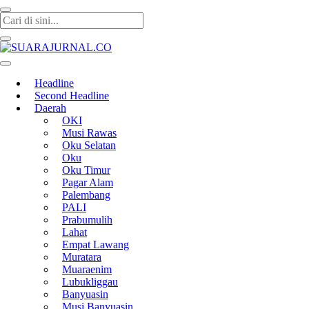
SUARAJURNAL.CO
Headline
Second Headline
Daerah
OKI
Musi Rawas
Oku Selatan
Oku
Oku Timur
Pagar Alam
Palembang
PALI
Prabumulih
Lahat
Empat Lawang
Muratara
Muaraenim
Lubukliggau
Banyuasin
Musi Banyuasin