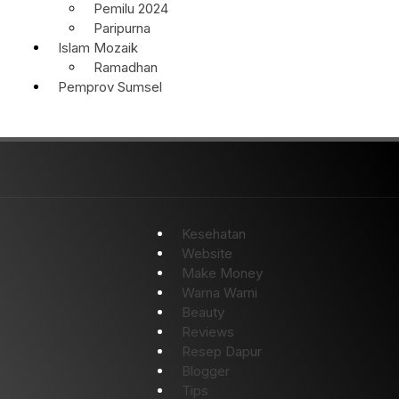
Pemilu 2024
Paripurna
Islam Mozaik
Ramadhan
Pemprov Sumsel
Kesehatan
Website
Make Money
Warna Warni
Beauty
Reviews
Resep Dapur
Blogger
Tips