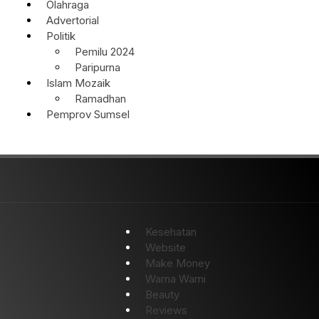
Olahraga
Advertorial
Politik
Pemilu 2024
Paripurna
Islam Mozaik
Ramadhan
Pemprov Sumsel
Kesehatan
Website
Make Money
Warna Warni
Beauty
Reviews