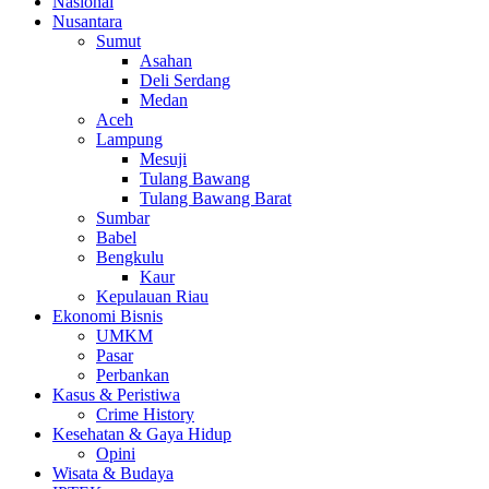
Nasional
Nusantara
Sumut
Asahan
Deli Serdang
Medan
Aceh
Lampung
Mesuji
Tulang Bawang
Tulang Bawang Barat
Sumbar
Babel
Bengkulu
Kaur
Kepulauan Riau
Ekonomi Bisnis
UMKM
Pasar
Perbankan
Kasus & Peristiwa
Crime History
Kesehatan & Gaya Hidup
Opini
Wisata & Budaya