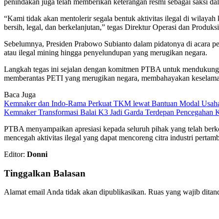
penindakan juga telah memberikan keterangan resmi sebagai saksi d
“Kami tidak akan mentolerir segala bentuk aktivitas ilegal di wilay
bersih, legal, dan berkelanjutan,” tegas Direktur Operasi dan Produk
Sebelumnya, Presiden Prabowo Subianto dalam pidatonya di acara p
atau ilegal mining hingga penyelundupan yang merugikan negara.
Langkah tegas ini sejalan dengan komitmen PTBA untuk mendukung 
memberantas PETI yang merugikan negara, membahayakan keselamata
Baca Juga
Kemnaker dan Indo-Rama Perkuat TKM lewat Bantuan Modal Usah
Kemnaker Transformasi Balai K3 Jadi Garda Terdepan Pencegahan 
PTBA menyampaikan apresiasi kepada seluruh pihak yang telah berko
mencegah aktivitas ilegal yang dapat mencoreng citra industri pertam
Editor:
Donni
Tinggalkan Balasan
Alamat email Anda tidak akan dipublikasikan.
Ruas yang wajib ditan