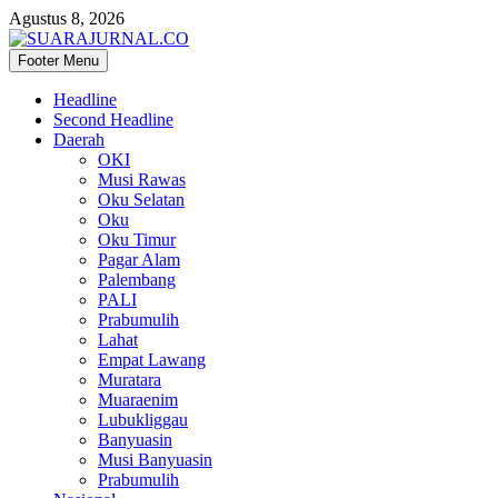
Agustus 8, 2026
Footer Menu
SUARAJURNAL.CO
Headline
Second Headline
Daerah
OKI
Musi Rawas
Oku Selatan
Oku
Oku Timur
Pagar Alam
Palembang
PALI
Prabumulih
Lahat
Empat Lawang
Muratara
Muaraenim
Lubukliggau
Banyuasin
Musi Banyuasin
Prabumulih