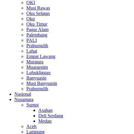
OKI
Musi Rawas
Oku Selatan
Oku
Oku Timur
Pagar Alam
Palembang
PALI
Prabumulih
Lahat
Empat Lawang
Muratara
Muaraenim
Lubukliggau
Banyuasin
Musi Banyuasin
Prabumulih
Nasional
Nusantara
Sumut
Asahan
Deli Serdang
Medan
Aceh
Lampung