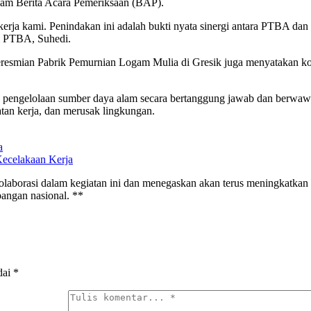
alam Berita Acara Pemeriksaan (BAP).
ah kerja kami. Penindakan ini adalah bukti nyata sinergi antara PTBA 
si PTBA, Suhedi.
eresmian Pabrik Pemurnian Logam Mulia di Gresik juga menyatakan kom
pengelolaan sumber daya alam secara bertanggung jawab dan berwaw
n kerja, dan merusak lingkungan.
a
Kecelakaan Kerja
laborasi dalam kegiatan ini dan menegaskan akan terus meningkatkan 
bangan nasional. **
dai
*