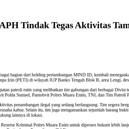
PH Tindak Tegas Aktivitas Tamb
agai bagian dari holding pertambangan MIND ID, kembali menegaska
anpa Izin (PETI) di wilayah IUP Banko Tengah Blok B, area Lengi, 
atan patroli rutin yang melibatkan tim gabungan dari berbagai Divisi
obvit Polda Sumsel, Pamobvit Polres Muara Enim, TNI, dan Tim Patroli 
ivitas penambangan ilegal yang sedang berlangsung. Tim segera berge
rusaha kabur. Selain itu, tim juga mengamankan sejumlah barang bukti d
kung lainnya di lokasi.
n Reserse Kriminal Polres Muara Enim untuk diproses hukum lebih lan