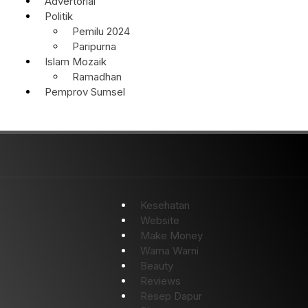
Advertorial
Politik
Pemilu 2024
Paripurna
Islam Mozaik
Ramadhan
Pemprov Sumsel
Kesehatan
Website
Make Money
Warna Warni
Beauty
Reviews
Resep Dapur