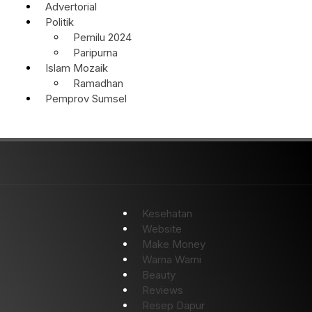
Advertorial
Politik
Pemilu 2024
Paripurna
Islam Mozaik
Ramadhan
Pemprov Sumsel
Kesehatan
Website
Make Money
Warna Warni
Beauty
Reviews
Resep Dapur