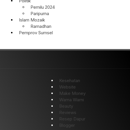
Politik
Pemilu 2024
Paripurna
Islam Mozaik
Ramadhan
Pemprov Sumsel
Kesehatan
Website
Make Money
Warna Warni
Beauty
Reviews
Resep Dapur
Blogger