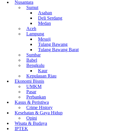
Nusantara
Sumut
Asahan
Deli Serdang
Medan
Aceh
Lampung
Mesuji
Tulang Bawang
Tulang Bawang Barat
Sumbar
Babel
Bengkulu
Kaur
Kepulauan Riau
Ekonomi Bisnis
UMKM
Pasar
Perbankan
Kasus & Peristiwa
Crime History
Kesehatan & Gaya Hidup
Opini
Wisata & Budaya
IPTEK