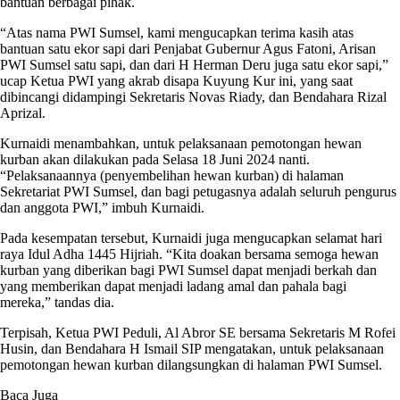
bantuan berbagai pihak.
“Atas nama PWI Sumsel, kami mengucapkan terima kasih atas
bantuan satu ekor sapi dari Penjabat Gubernur Agus Fatoni, Arisan
PWI Sumsel satu sapi, dan dari H Herman Deru juga satu ekor sapi,”
ucap Ketua PWI yang akrab disapa Kuyung Kur ini, yang saat
dibincangi didampingi Sekretaris Novas Riady, dan Bendahara Rizal
Aprizal.
Kurnaidi menambahkan, untuk pelaksanaan pemotongan hewan
kurban akan dilakukan pada Selasa 18 Juni 2024 nanti.
“Pelaksanaannya (penyembelihan hewan kurban) di halaman
Sekretariat PWI Sumsel, dan bagi petugasnya adalah seluruh pengurus
dan anggota PWI,” imbuh Kurnaidi.
Pada kesempatan tersebut, Kurnaidi juga mengucapkan selamat hari
raya Idul Adha 1445 Hijriah. “Kita doakan bersama semoga hewan
kurban yang diberikan bagi PWI Sumsel dapat menjadi berkah dan
yang memberikan dapat menjadi ladang amal dan pahala bagi
mereka,” tandas dia.
Terpisah, Ketua PWI Peduli, Al Abror SE bersama Sekretaris M Rofei
Husin, dan Bendahara H Ismail SIP mengatakan, untuk pelaksanaan
pemotongan hewan kurban dilangsungkan di halaman PWI Sumsel.
Baca Juga