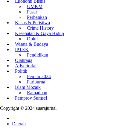
Ekonomi Bisnis
UMKM
Pasar
Perbankan
Kasus & Peristiwa
Crime History
Kesehatan & Gaya Hidup
Opini
Wisata & Budaya
IPTEK
Pendidikan
Olahraga
Advertorial
Politik
Pemilu 2024
Paripurna
Islam Mozaik
Ramadhan
Pemprov Sumsel
Copyright © 2024 suarajurnal
Daerah