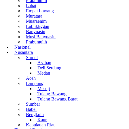
Prabumulih
Lahat
Empat Lawang
Muratara
Muaraenim
Lubukliggau
Banyuasin
Musi Banyuasin
Prabumulih
Nasional
Nusantara
Sumut
Asahan
Deli Serdang
Medan
Aceh
Lampung
Mesuji
Tulang Bawang
Tulang Bawang Barat
Sumbar
Babel
Bengkulu
Kaur
Kepulauan Riau