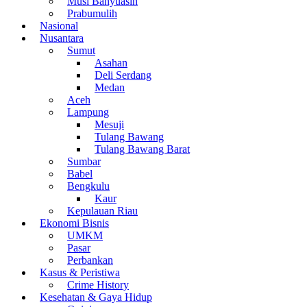
Musi Banyuasin
Prabumulih
Nasional
Nusantara
Sumut
Asahan
Deli Serdang
Medan
Aceh
Lampung
Mesuji
Tulang Bawang
Tulang Bawang Barat
Sumbar
Babel
Bengkulu
Kaur
Kepulauan Riau
Ekonomi Bisnis
UMKM
Pasar
Perbankan
Kasus & Peristiwa
Crime History
Kesehatan & Gaya Hidup