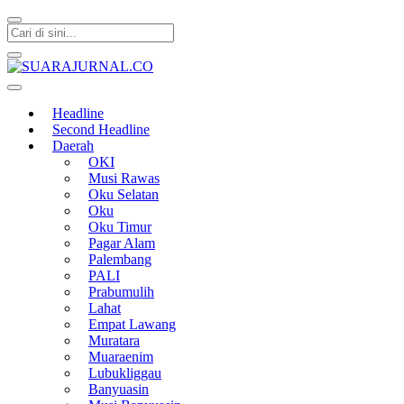
SUARAJURNAL.CO
Headline
Second Headline
Daerah
OKI
Musi Rawas
Oku Selatan
Oku
Oku Timur
Pagar Alam
Palembang
PALI
Prabumulih
Lahat
Empat Lawang
Muratara
Muaraenim
Lubukliggau
Banyuasin