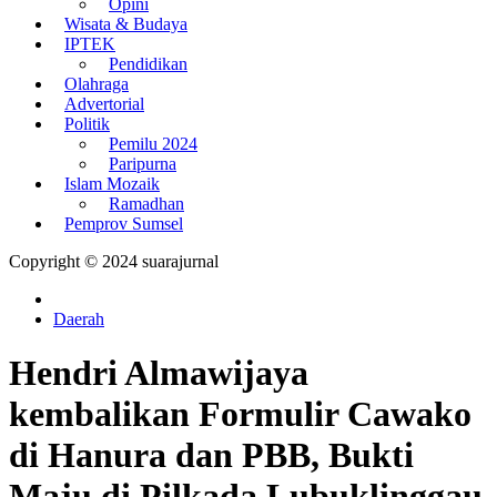
Opini
Wisata & Budaya
IPTEK
Pendidikan
Olahraga
Advertorial
Politik
Pemilu 2024
Paripurna
Islam Mozaik
Ramadhan
Pemprov Sumsel
Copyright © 2024 suarajurnal
Daerah
Hendri Almawijaya
kembalikan Formulir Cawako
di Hanura dan PBB, Bukti
Maju di Pilkada Lubuklinggau