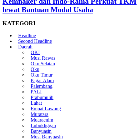
Kemnaker dan Indo-Rama Perkuat TKM
lewat Bantuan Modal Usaha
KATEGORI
Headline
Second Headline
Daerah
OKI
Musi Rawas
Oku Selatan
Oku
Oku Timur
Pagar Alam
Palembang
PALI
Prabumulih
Lahat
Empat Lawang
Muratara
Muaraenim
Lubukliggau
Banyuasin
Musi Banyuasin