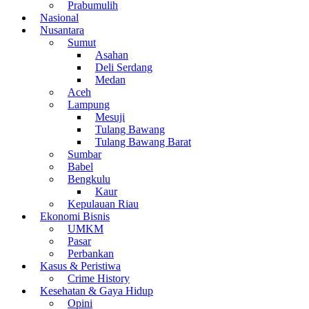
Prabumulih
Nasional
Nusantara
Sumut
Asahan
Deli Serdang
Medan
Aceh
Lampung
Mesuji
Tulang Bawang
Tulang Bawang Barat
Sumbar
Babel
Bengkulu
Kaur
Kepulauan Riau
Ekonomi Bisnis
UMKM
Pasar
Perbankan
Kasus & Peristiwa
Crime History
Kesehatan & Gaya Hidup
Opini