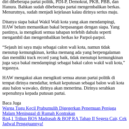
diri dibeberapa partai politik, PDI-P, Demokrat, PKB, PBB, dan
Hanura. Bahkan sudah dibeberapa partai mengembalikan berkas.
Menurutnya, sudah menjadi kejelasan kalau dirinya serius maju.
Ditanya siapa bakal Wakil Wali kota yang akan mendampingi,
HAW belum memastikan bakal berpasangan dengan siapa. Yang
pastinya, ia mengikuti semua tahapan terlebih dahulu seperti
mengambil dan mengembalikan berkas ke Parpol-parpol.
“Sejauh ini saya maju sebagai calon wali kota, namun tidak
menutup kemungkinan, ketika memang ada yang berpengalaman
dan memiliki track record yang baik, tidak menutupi kemungkinan
juga saya bakal mendampingi sebagai bakal calon wakil wali kota,”
tegasnya.
HAW mengakui akan mengikuti semua aturan partai politik di
tempat dirinya mendaftar, terkait keputusan sebagai balon wali kota
atau balon wawako, dirinya akan menerima. Dirinya serahkan
sepenuhnya kepada putusan partai.
Baca Juga
Warga Tugu Kecil Prabumulih Digegerkan Penemuan Penjaga
Malam Meninggal di Rumah Kontrakan
Rp4,1 Triliun BOS Madrasah & BOP RA Tahap II Segera Cair, Cek
Jadwal Pengajuannya!