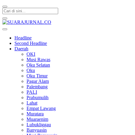
SUARAJURNAL.CO
Headline
Second Headline
Daerah
OKI
Musi Rawas
Oku Selatan
Oku
Oku Timur
Pagar Alam
Palembang
PALI
Prabumulih
Lahat
Empat Lawang
Muratara
Muaraenim
Lubukliggau
Banyuasin