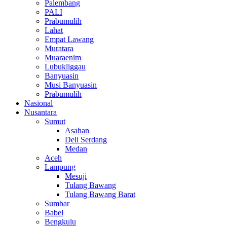
Palembang
PALI
Prabumulih
Lahat
Empat Lawang
Muratara
Muaraenim
Lubukliggau
Banyuasin
Musi Banyuasin
Prabumulih
Nasional
Nusantara
Sumut
Asahan
Deli Serdang
Medan
Aceh
Lampung
Mesuji
Tulang Bawang
Tulang Bawang Barat
Sumbar
Babel
Bengkulu