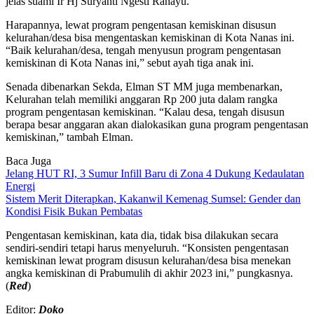
jelas suami Ir Hj Suryanti Ngesti Rahayu.
Harapannya, lewat program pengentasan kemiskinan disusun
kelurahan/desa bisa mengentaskan kemiskinan di Kota Nanas ini.
“Baik kelurahan/desa, tengah menyusun program pengentasan
kemiskinan di Kota Nanas ini,” sebut ayah tiga anak ini.
Senada dibenarkan Sekda, Elman ST MM juga membenarkan,
Kelurahan telah memiliki anggaran Rp 200 juta dalam rangka
program pengentasan kemiskinan. “Kalau desa, tengah disusun
berapa besar anggaran akan dialokasikan guna program pengentasan
kemiskinan,” tambah Elman.
Baca Juga
Jelang HUT RI, 3 Sumur Infill Baru di Zona 4 Dukung Kedaulatan
Energi
Sistem Merit Diterapkan, Kakanwil Kemenag Sumsel: Gender dan
Kondisi Fisik Bukan Pembatas
Pengentasan kemiskinan, kata dia, tidak bisa dilakukan secara
sendiri-sendiri tetapi harus menyeluruh. “Konsisten pengentasan
kemiskinan lewat program disusun kelurahan/desa bisa menekan
angka kemiskinan di Prabumulih di akhir 2023 ini,” pungkasnya.
(
Red
)
Editor:
Doko