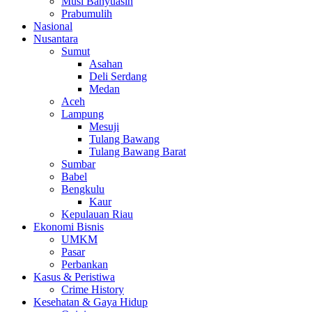
Musi Banyuasin
Prabumulih
Nasional
Nusantara
Sumut
Asahan
Deli Serdang
Medan
Aceh
Lampung
Mesuji
Tulang Bawang
Tulang Bawang Barat
Sumbar
Babel
Bengkulu
Kaur
Kepulauan Riau
Ekonomi Bisnis
UMKM
Pasar
Perbankan
Kasus & Peristiwa
Crime History
Kesehatan & Gaya Hidup