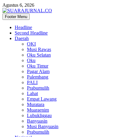
Agustus 6, 2026
Footer Menu
SUARAJURNAL.CO
Headline
Second Headline
Daerah
OKI
Musi Rawas
Oku Selatan
Oku
Oku Timur
Pagar Alam
Palembang
PALI
Prabumulih
Lahat
Empat Lawang
Muratara
Muaraenim
Lubukliggau
Banyuasin
Musi Banyuasin
Prabumulih