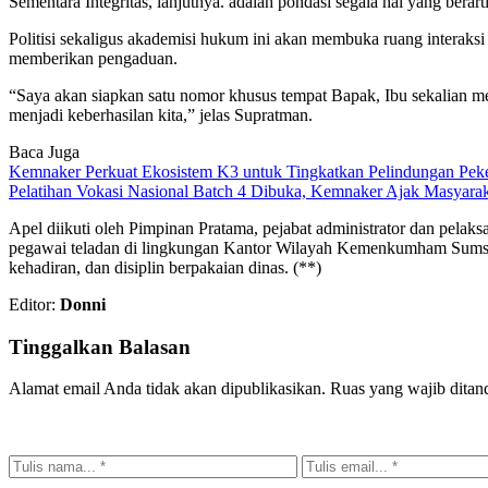
Sementara Integritas, lanjutnya. adalah pondasi segala hal yang bera
Politisi sekaligus akademisi hukum ini akan membuka ruang intera
memberikan pengaduan.
“Saya akan siapkan satu nomor khusus tempat Bapak, Ibu sekalian me
menjadi keberhasilan kita,” jelas Supratman.
Baca Juga
Kemnaker Perkuat Ekosistem K3 untuk Tingkatkan Pelindungan Peke
Pelatihan Vokasi Nasional Batch 4 Dibuka, Kemnaker Ajak Masyara
Apel diikuti oleh Pimpinan Pratama, pejabat administrator dan pelak
pegawai teladan di lingkungan Kantor Wilayah Kemenkumham Sumsel
kehadiran, dan disiplin berpakaian dinas. (**)
Editor:
Donni
Tinggalkan Balasan
Alamat email Anda tidak akan dipublikasikan.
Ruas yang wajib ditan