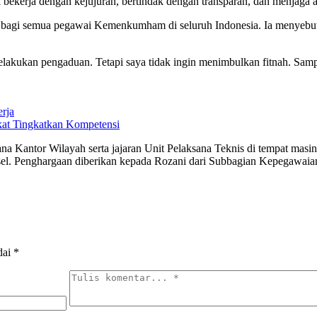
rti bekerja dengan kejujuran, bertindak dengan transparan, dan menjag
ksi bagi semua pegawai Kemenkumham di seluruh Indonesia. Ia menyebu
lakukan pengaduan. Tetapi saya tidak ingin menimbulkan fitnah. Samp
rja
kat Tingkatkan Kompetensi
sana Kantor Wilayah serta jajaran Unit Pelaksana Teknis di tempat ma
. Penghargaan diberikan kepada Rozani dari Subbagian Kepegawaian,
dai
*