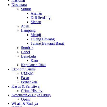
Nasional
Nusantara
Sumut
Asahan
Deli Serdang
Medan
Aceh
Lampung
Mesuji
Tulang Bawang
Tulang Bawang Barat
Sumbar
Babel
Bengkulu
Kaur
Kepulauan Riau
Ekonomi Bisnis
UMKM
Pasar
Perbankan
Kasus & Peristiwa
Crime History
Kesehatan & Gaya Hidup
Opini
Wisata & Budaya