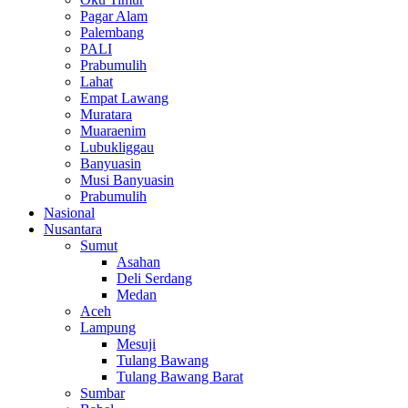
Pagar Alam
Palembang
PALI
Prabumulih
Lahat
Empat Lawang
Muratara
Muaraenim
Lubukliggau
Banyuasin
Musi Banyuasin
Prabumulih
Nasional
Nusantara
Sumut
Asahan
Deli Serdang
Medan
Aceh
Lampung
Mesuji
Tulang Bawang
Tulang Bawang Barat
Sumbar