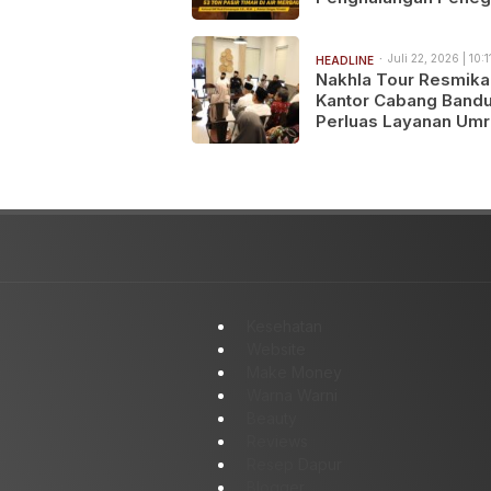
Hukum
Juli 22, 2026 | 10:
HEADLINE
Nakhla Tour Resmika
Kantor Cabang Band
Perluas Layanan Um
dan Haji Sesuai Sunn
untuk Masyarakat J
Barat
Kesehatan
Website
Make Money
Warna Warni
Beauty
Reviews
Resep Dapur
Blogger