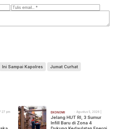
Ini Sampai Kapolres
Jumat Curhat
7:27 pm
Agustus 5, 2026 |
EKONOMI
3:29 pm
Jelang HUT RI, 3 Sumur
BISNIS
Infill Baru di Zona 4
gakan
Dukung Kedaulatan Energi