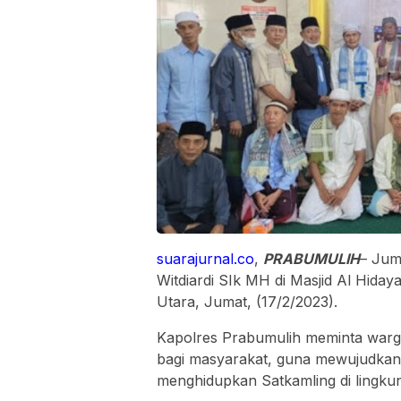
suarajurnal.co
,
PRABUMULIH
– Jum
Witdiardi SIk MH di Masjid Al Hida
Utara, Jumat, (17/2/2023).
Kapolres Prabumulih meminta wa
bagi masyarakat, guna mewujudkan i
menghidupkan Satkamling di lingkun