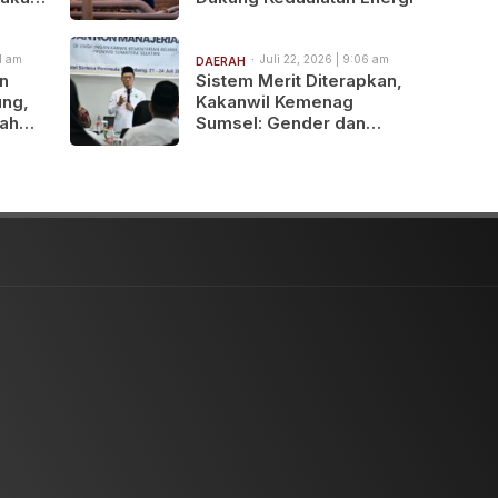
11 am
Juli 22, 2026 | 9:06 am
DAERAH
n
Sistem Merit Diterapkan,
ung,
Kakanwil Kemenag
rah
Sumsel: Gender dan
ah
Kondisi Fisik Bukan
awa
Pembatas