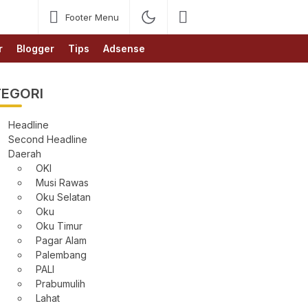
Footer Menu
r
Blogger
Tips
Adsense
EGORI
Headline
Second Headline
Daerah
OKI
Musi Rawas
Oku Selatan
Oku
Oku Timur
Pagar Alam
Palembang
PALI
Prabumulih
Lahat