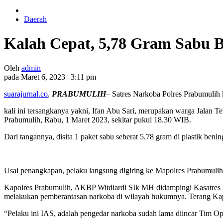
Daerah
Kalah Cepat, 5,78 Gram Sabu B
Oleh
admin
pada Maret 6, 2023 | 3:11 pm
suarajurnal.co
,
PRABUMULIH
– Satres Narkoba Polres Prabumulih
kali ini tersangkanya yakni, Ifan Abu Sari, merupakan warga Jalan T
Prabumulih, Rabu, 1 Maret 2023, sekitar pukul 18.30 WIB.
Dari tangannya, disita 1 paket sabu seberat 5,78 gram di plastik ben
Usai penangkapan, pelaku langsung digiring ke Mapolres Prabumul
Kapolres Prabumulih, AKBP Witdiardi SIk MH didampingi Kasatres 
melakukan pemberantasan narkoba di wilayah hukumnya. Terang Kapol 
“Pelaku ini IAS, adalah pengedar narkoba sudah lama diincar Tim Ops