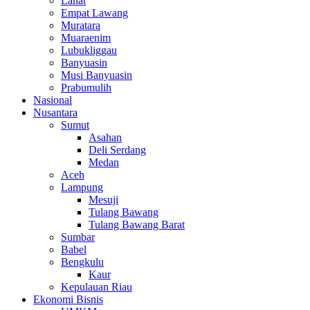
Lahat
Empat Lawang
Muratara
Muaraenim
Lubukliggau
Banyuasin
Musi Banyuasin
Prabumulih
Nasional
Nusantara
Sumut
Asahan
Deli Serdang
Medan
Aceh
Lampung
Mesuji
Tulang Bawang
Tulang Bawang Barat
Sumbar
Babel
Bengkulu
Kaur
Kepulauan Riau
Ekonomi Bisnis