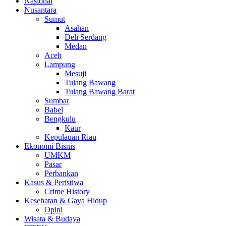
Nasional
Nusantara
Sumut
Asahan
Deli Serdang
Medan
Aceh
Lampung
Mesuji
Tulang Bawang
Tulang Bawang Barat
Sumbar
Babel
Bengkulu
Kaur
Kepulauan Riau
Ekonomi Bisnis
UMKM
Pasar
Perbankan
Kasus & Peristiwa
Crime History
Kesehatan & Gaya Hidup
Opini
Wisata & Budaya