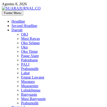
Agustus 8, 2026
Footer Menu
SUARAJURNAL.CO
Headline
Second Headline
Daerah
OKI
Musi Rawas
Oku Selatan
Oku
Oku Timur
Pagar Alam
Palembang
PALI
Prabumulih
Lahat
Empat Lawang
Muratara
Muaraenim
Lubukliggau
Banyuasin
Musi Banyuasin
Prabumulih