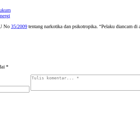
Hukum
nergi
 UU No
35/2009
tentang narkotika dan psikotropika. “Pelaku diancam di at
dai
*