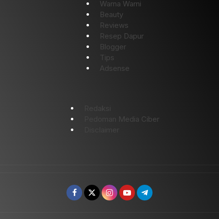
Warna Warni
Beauty
Reviews
Resep Dapur
Blogger
Tips
Adsense
Redaksi
Pedoman Media Ciber
Disclaimer