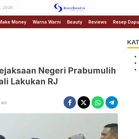
, 2026
SUARAJURNAL.CO
Make Money
Warna Warni
Beauty
Reviews
Resep Dapu
KAT
ejaksaan Negeri Prabumulih
li Lakukan RJ
4 am