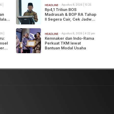
6 |
Agustus 8, 2026 | 10:25
HEADLINE
pm
Rp4,1 Triliun BOS
an
Madrasah & BOP RA Tahap
Malam
II Segera Cair, Cek Jadwal
Pengajuannya!
26 |
Agustus 8, 2026 | 4:22 pm
HEADLINE
ru:
Kemnaker dan Indo-Rama
msel
Perkuat TKM lewat
er
Bantuan Modal Usaha
njutan