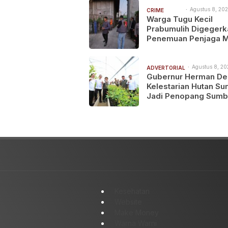
Agustus 8, 202
CRIME
10:34 pm
Warga Tugu Kecil
HISTORY
Prabumulih Digegerk
Penemuan Penjaga 
Meninggal di Rumah
Kontrakan
Agustus 8, 20
ADVERTORIAL
8:19 pm
Gubernur Herman De
Kelestarian Hutan Su
Jadi Penopang Sumb
Daya Air dan Keberla
Pembangunan
Kesehatan
Website
Make Money
Warna Warni