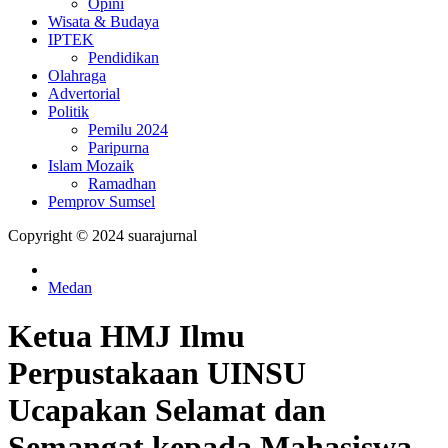
Opini
Wisata & Budaya
IPTEK
Pendidikan
Olahraga
Advertorial
Politik
Pemilu 2024
Paripurna
Islam Mozaik
Ramadhan
Pemprov Sumsel
Copyright © 2024 suarajurnal
Medan
Ketua HMJ Ilmu
Perpustakaan UINSU
Ucapakan Selamat dan
Semangat kepada Mahasiswa