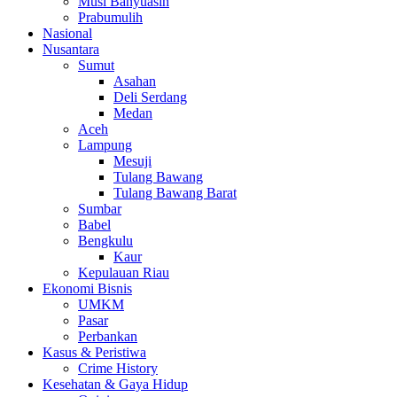
Musi Banyuasin
Prabumulih
Nasional
Nusantara
Sumut
Asahan
Deli Serdang
Medan
Aceh
Lampung
Mesuji
Tulang Bawang
Tulang Bawang Barat
Sumbar
Babel
Bengkulu
Kaur
Kepulauan Riau
Ekonomi Bisnis
UMKM
Pasar
Perbankan
Kasus & Peristiwa
Crime History
Kesehatan & Gaya Hidup