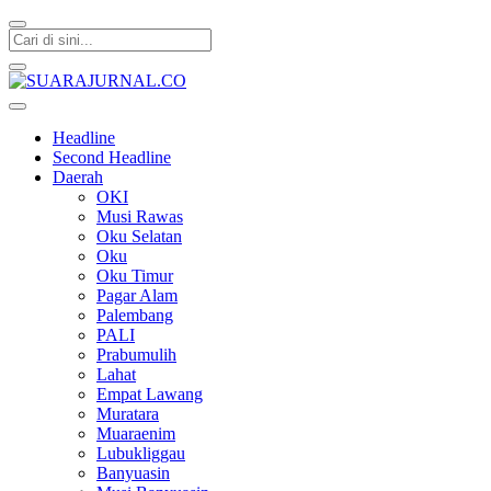
SUARAJURNAL.CO
Headline
Second Headline
Daerah
OKI
Musi Rawas
Oku Selatan
Oku
Oku Timur
Pagar Alam
Palembang
PALI
Prabumulih
Lahat
Empat Lawang
Muratara
Muaraenim
Lubukliggau
Banyuasin