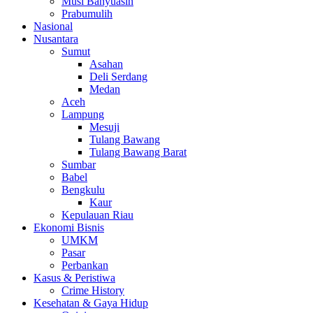
Musi Banyuasin
Prabumulih
Nasional
Nusantara
Sumut
Asahan
Deli Serdang
Medan
Aceh
Lampung
Mesuji
Tulang Bawang
Tulang Bawang Barat
Sumbar
Babel
Bengkulu
Kaur
Kepulauan Riau
Ekonomi Bisnis
UMKM
Pasar
Perbankan
Kasus & Peristiwa
Crime History
Kesehatan & Gaya Hidup