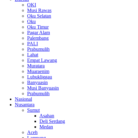
OKI
Musi Rawas
Oku Selatan
Oku
Oku Timur
Pagar Alam
Palembang
PALI
Prabumulih
Lahat
Empat Lawang
Muratara
Muaraenim
Lubukliggau
Banyuasin
Musi Banyuasin
Prabumulih
Nasional
Nusantara
Sumut
Asahan
Deli Serdang
Medan
Aceh
Lampung