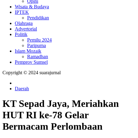
Opini
Wisata & Budaya
IPTEK
Pendidikan
Olahraga
Advertorial
Politik
Pemilu 2024
Paripurna
Islam Mozaik
Ramadhan
Pemprov Sumsel
Copyright © 2024 suarajurnal
Daerah
KT Sepad Jaya, Meriahkan
HUT RI ke-78 Gelar
Bermacam Perlombaan