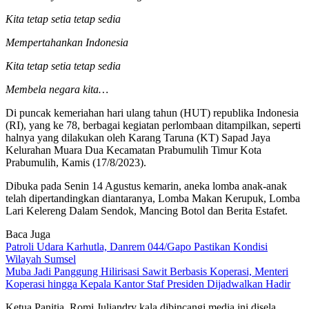
Kita tetap setia tetap sedia
Mempertahankan Indonesia
Kita tetap setia tetap sedia
Membela negara kita…
Di puncak kemeriahan hari ulang tahun (HUT) republika Indonesia
(RI), yang ke 78, berbagai kegiatan perlombaan ditampilkan, seperti
halnya yang dilakukan oleh Karang Taruna (KT) Sapad Jaya
Kelurahan Muara Dua Kecamatan Prabumulih Timur Kota
Prabumulih, Kamis (17/8/2023).
Dibuka pada Senin 14 Agustus kemarin, aneka lomba anak-anak
telah dipertandingkan diantaranya, Lomba Makan Kerupuk, Lomba
Lari Kelereng Dalam Sendok, Mancing Botol dan Berita Estafet.
Baca Juga
Patroli Udara Karhutla, Danrem 044/Gapo Pastikan Kondisi
Wilayah Sumsel
Muba Jadi Panggung Hilirisasi Sawit Berbasis Koperasi, Menteri
Koperasi hingga Kepala Kantor Staf Presiden Dijadwalkan Hadir
Ketua Panitia, Romi Juliandry kala dibincangi media ini disela