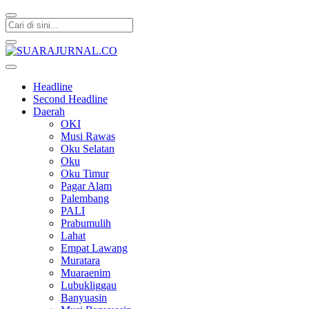
SUARAJURNAL.CO
Headline
Second Headline
Daerah
OKI
Musi Rawas
Oku Selatan
Oku
Oku Timur
Pagar Alam
Palembang
PALI
Prabumulih
Lahat
Empat Lawang
Muratara
Muaraenim
Lubukliggau
Banyuasin