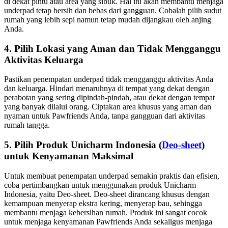
di dekat pintu atau area yang sibuk. Hal ini akan membantu menjaga
underpad tetap bersih dan bebas dari gangguan. Cobalah pilih sudut
rumah yang lebih sepi namun tetap mudah dijangkau oleh anjing
Anda.
4. Pilih Lokasi yang Aman dan Tidak Mengganggu
Aktivitas Keluarga
Pastikan penempatan underpad tidak mengganggu aktivitas Anda
dan keluarga. Hindari menaruhnya di tempat yang dekat dengan
perabotan yang sering dipindah-pindah, atau dekat dengan tempat
yang banyak dilalui orang. Ciptakan area khusus yang aman dan
nyaman untuk Pawfriends Anda, tanpa gangguan dari aktivitas
rumah tangga.
5. Pilih Produk Unicharm Indonesia (
Deo-sheet
)
untuk Kenyamanan Maksimal
Untuk membuat penempatan underpad semakin praktis dan efisien,
coba pertimbangkan untuk menggunakan produk Unicharm
Indonesia, yaitu Deo-sheet. Deo-sheet dirancang khusus dengan
kemampuan menyerap ekstra kering, menyerap bau, sehingga
membantu menjaga kebersihan rumah. Produk ini sangat cocok
untuk menjaga kenyamanan Pawfriends Anda sekaligus menjaga