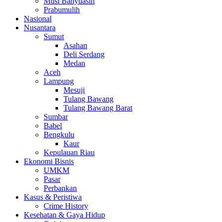
Musi Banyuasin
Prabumulih
Nasional
Nusantara
Sumut
Asahan
Deli Serdang
Medan
Aceh
Lampung
Mesuji
Tulang Bawang
Tulang Bawang Barat
Sumbar
Babel
Bengkulu
Kaur
Kepulauan Riau
Ekonomi Bisnis
UMKM
Pasar
Perbankan
Kasus & Peristiwa
Crime History
Kesehatan & Gaya Hidup