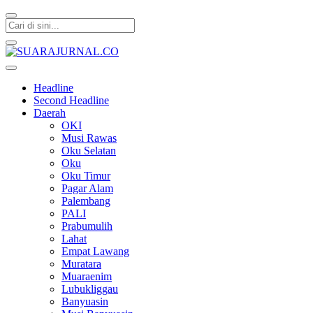
SUARAJURNAL.CO
Headline
Second Headline
Daerah
OKI
Musi Rawas
Oku Selatan
Oku
Oku Timur
Pagar Alam
Palembang
PALI
Prabumulih
Lahat
Empat Lawang
Muratara
Muaraenim
Lubukliggau
Banyuasin