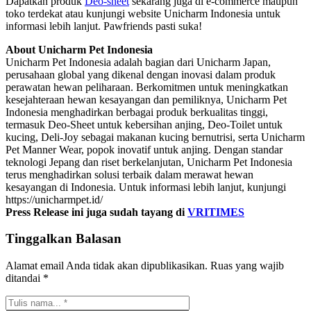
Dapatkan produk
Deo-sheet
sekarang juga di e-commerce maupun
toko terdekat atau kunjungi website Unicharm Indonesia untuk
informasi lebih lanjut. Pawfriends pasti suka!
About Unicharm Pet Indonesia
Unicharm Pet Indonesia adalah bagian dari Unicharm Japan,
perusahaan global yang dikenal dengan inovasi dalam produk
perawatan hewan peliharaan. Berkomitmen untuk meningkatkan
kesejahteraan hewan kesayangan dan pemiliknya, Unicharm Pet
Indonesia menghadirkan berbagai produk berkualitas tinggi,
termasuk Deo-Sheet untuk kebersihan anjing, Deo-Toilet untuk
kucing, Deli-Joy sebagai makanan kucing bernutrisi, serta Unicharm
Pet Manner Wear, popok inovatif untuk anjing. Dengan standar
teknologi Jepang dan riset berkelanjutan, Unicharm Pet Indonesia
terus menghadirkan solusi terbaik dalam merawat hewan
kesayangan di Indonesia. Untuk informasi lebih lanjut, kunjungi
https://unicharmpet.id/
Press Release ini juga sudah tayang di
VRITIMES
Tinggalkan Balasan
Alamat email Anda tidak akan dipublikasikan.
Ruas yang wajib
ditandai
*