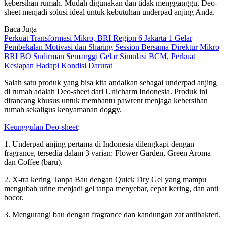
kebersihan rumah. Mudah digunakan dan tidak mengganggu, Deo-
sheet menjadi solusi ideal untuk kebutuhan underpad anjing Anda.
Baca Juga
Perkuat Transformasi Mikro, BRI Region 6 Jakarta 1 Gelar
Pembekalan Motivasi dan Sharing Session Bersama Direktur Mikro
BRI BO Sudirman Semanggi Gelar Simulasi BCM, Perkuat
Kesiapan Hadapi Kondisi Darurat
Salah satu produk yang bisa kita andalkan sebagai underpad anjing
di rumah adalah Deo-sheet dari Unicharm Indonesia. Produk ini
dirancang khusus untuk membantu pawrent menjaga kebersihan
rumah sekaligus kenyamanan doggy.
Keunggulan Deo-sheet
:
1. Underpad anjing pertama di Indonesia dilengkapi dengan
fragrance, tersedia dalam 3 varian: Flower Garden, Green Aroma
dan Coffee (baru).
2. X-tra kering Tanpa Bau dengan Quick Dry Gel yang mampu
mengubah urine menjadi gel tanpa menyebar, cepat kering, dan anti
bocor.
3. Mengurangi bau dengan fragrance dan kandungan zat antibakteri.