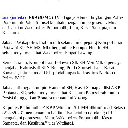
suarajurnal.co
,
PRABUMULIH
– Tiga jabatan di lingkungan Polres
Prabumulih Polda Sumsel kembali mengalami pergeseran. Mulai
dari jabatan Wakapolres Prabumulih, Lalu, Kasat Samapta, dan
Kasikum.
Jabatan Wakapolres Prabumulih selama ini dipegang Kompol Ikrar
Potawari SIk SH MSi MIk berganti ke Kompol Hendri SH,
sebelumnya menjabat Wakapolres Empat Lawang.
Sementara itu, Kompol Ikrar Potawari SIk SH MSi MIk dipercaya
menjabat Kakorsis di SPN Betung, Polda Sumsel. Lalu, Kasat
Samapta, Iptu Hamdani SH pindah tugas ke Kasatres Narkoba
Polres PALI.
Jabatan ditinggalkan Iptu Hamdani SH, Kasat Samapta diisi AKP
Bratanata SE, sebelumnya menjabat Kasikum Polres Prabumulih.
Posisi ditinggalkan Brata, sementara ini kosong.
Kapolres Prabumulih, AKBP Witdiardi SIk MH dikonfirmasi Selasa
(21/2/2023) membenarkan hal itu. “Iya betul mas, ada tiga PJU
mengalami pergeseran. Yaitu, Wakapolres Prabumulih, Kasat
Samapta, dan Kasikum,” ujar Witdiardi.