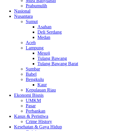
Musi Banyuasin
Prabumulih
Nasional
Nusantara
Sumut
Asahan
Deli Serdang
Medan
Aceh
Lampung
Mesuji
Tulang Bawang
Tulang Bawang Barat
Sumbar
Babel
Bengkulu
Kaur
Kepulauan Riau
Ekonomi Bisnis
UMKM
Pasar
Perbankan
Kasus & Peristiwa
Crime History
Kesehatan & Gaya Hidup