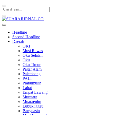
SUARAJURNAL.CO
Headline
Second Headline
Daerah
OKI
Musi Rawas
Oku Selatan
Oku
Oku Timur
Pagar Alam
Palembang
PALI
Prabumulih
Lahat
Empat Lawang
Muratara
Muaraenim
Lubukliggau
Banyuasin