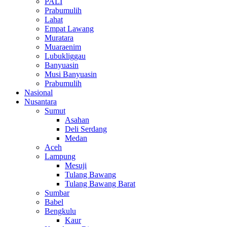
PALI
Prabumulih
Lahat
Empat Lawang
Muratara
Muaraenim
Lubukliggau
Banyuasin
Musi Banyuasin
Prabumulih
Nasional
Nusantara
Sumut
Asahan
Deli Serdang
Medan
Aceh
Lampung
Mesuji
Tulang Bawang
Tulang Bawang Barat
Sumbar
Babel
Bengkulu
Kaur