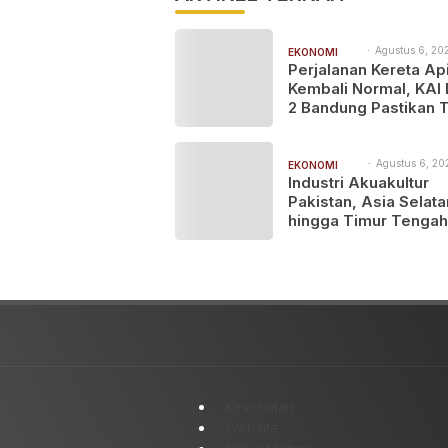
Agustus 6, 202
EKONOMI
8:09 am
Perjalanan Kereta Ap
BISNIS
Kembali Normal, KAI
2 Bandung Pastikan 
Ada Kerusakan Pras
maupun Infrastruktur
Operasional Pasca 
Agustus 6, 20
EKONOMI
7:33 am
Industri Akuakultur
Pangandaran
BISNIS
Pakistan, Asia Selata
hingga Timur Tengah
Bersiap Terapkan Sol
Terlengkap dari Indo
Kesehatan
Website