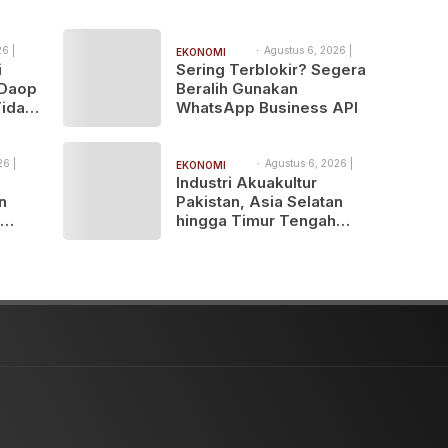
6 |
Agustus 6, 2026 |
EKONOMI
8:00 am
i
Sering Terblokir? Segera
BISNIS
 Daop
Beralih Gunakan
Tidak
WhatsApp Business API
arana
Gempa
26 |
Agustus 6, 2026 |
EKONOMI
7:33 am
Industri Akuakultur
BISNIS
n
Pakistan, Asia Selatan
hingga Timur Tengah
usi
Bersiap Terapkan Solusi
nesia
Terlengkap dari Indonesia