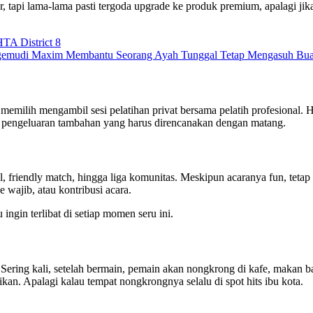
tapi lama-lama pasti tergoda upgrade ke produk premium, apalagi jika 
A District 8
Pengemudi Maxim Membantu Seorang Ayah Tunggal Tetap Mengasuh Bu
milih mengambil sesi pelatihan privat bersama pelatih profesional. Harg
jadi pengeluaran tambahan yang harus direncanakan dengan matang.
 friendly match, hingga liga komunitas. Meskipun acaranya fun, tetap a
 wajib, atau kontribusi acara.
ngin terlibat di setiap momen seru ini.
ring kali, setelah bermain, pemain akan nongkrong di kafe, makan baren
kan. Apalagi kalau tempat nongkrongnya selalu di spot hits ibu kota.