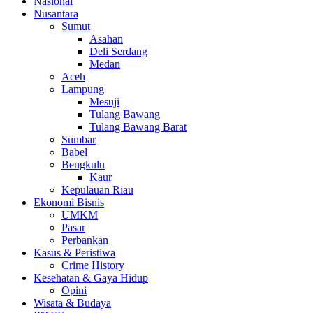
Nasional
Nusantara
Sumut
Asahan
Deli Serdang
Medan
Aceh
Lampung
Mesuji
Tulang Bawang
Tulang Bawang Barat
Sumbar
Babel
Bengkulu
Kaur
Kepulauan Riau
Ekonomi Bisnis
UMKM
Pasar
Perbankan
Kasus & Peristiwa
Crime History
Kesehatan & Gaya Hidup
Opini
Wisata & Budaya