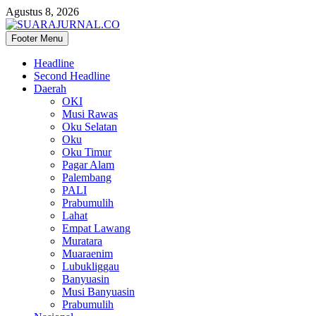
Agustus 8, 2026
Footer Menu
SUARAJURNAL.CO
Headline
Second Headline
Daerah
OKI
Musi Rawas
Oku Selatan
Oku
Oku Timur
Pagar Alam
Palembang
PALI
Prabumulih
Lahat
Empat Lawang
Muratara
Muaraenim
Lubukliggau
Banyuasin
Musi Banyuasin
Prabumulih