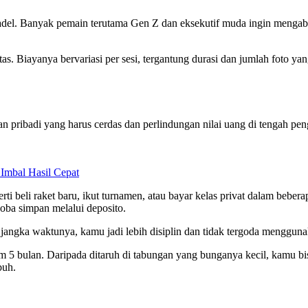
 padel. Banyak pemain terutama Gen Z dan eksekutif muda ingin mengab
tas. Biayanya bervariasi per sesi, tergantung durasi dan jumlah foto ya
n pribadi yang harus cerdas dan perlindungan nilai uang di tengah p
Imbal Hasil Cepat
ti beli raket baru, ikut turnamen, atau bayar kelas privat dalam beb
oba simpan melalui deposito.
a jangka waktunya, kamu jadi lebih disiplin dan tidak tergoda mengguna
m 5 bulan. Daripada ditaruh di tabungan yang bunganya kecil, kamu bi
buh.