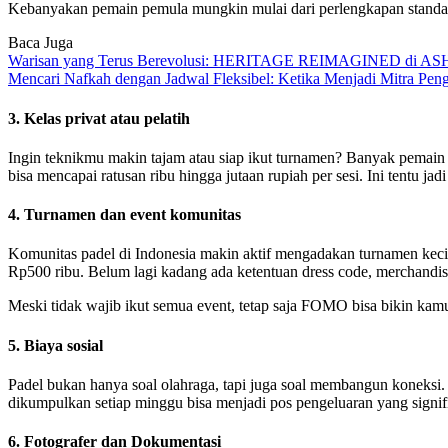
Kebanyakan pemain pemula mungkin mulai dari perlengkapan standar, 
Baca Juga
Warisan yang Terus Berevolusi: HERITAGE REIMAGINED di ASHT
Mencari Nafkah dengan Jadwal Fleksibel: Ketika Menjadi Mitra 
3. Kelas privat atau pelatih
Ingin teknikmu makin tajam atau siap ikut turnamen? Banyak pemain me
bisa mencapai ratusan ribu hingga jutaan rupiah per sesi. Ini tentu 
4. Turnamen dan event komunitas
Komunitas padel di Indonesia makin aktif mengadakan turnamen kecil,
Rp500 ribu. Belum lagi kadang ada ketentuan dress code, merchandise
Meski tidak wajib ikut semua event, tetap saja FOMO bisa bikin kamu i
5. Biaya sosial
Padel bukan hanya soal olahraga, tapi juga soal membangun koneksi. Se
dikumpulkan setiap minggu bisa menjadi pos pengeluaran yang signifi
6. Fotografer dan Dokumentasi