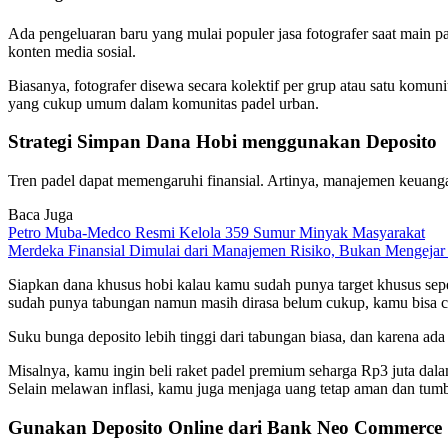
Ada pengeluaran baru yang mulai populer jasa fotografer saat main
konten media sosial.
Biasanya, fotografer disewa secara kolektif per grup atau satu komuni
yang cukup umum dalam komunitas padel urban.
Strategi Simpan Dana Hobi menggunakan Deposito
Tren padel dapat memengaruhi finansial. Artinya, manajemen keuanga
Baca Juga
Petro Muba-Medco Resmi Kelola 359 Sumur Minyak Masyarakat
Merdeka Finansial Dimulai dari Manajemen Risiko, Bukan Mengejar 
Siapkan dana khusus hobi kalau kamu sudah punya target khusus seper
sudah punya tabungan namun masih dirasa belum cukup, kamu bisa c
Suku bunga deposito lebih tinggi dari tabungan biasa, dan karena ad
Misalnya, kamu ingin beli raket padel premium seharga Rp3 juta dala
Selain melawan inflasi, kamu juga menjaga uang tetap aman dan tum
Gunakan Deposito Online dari Bank Neo Commerce