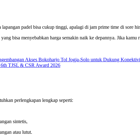
sewa lapangan padel bisa cukup tinggi, apalagi di jam prime time di sor
%, yang bisa menyebabkan harga semakin naik ke depannya. Jika kamu r
ngembangan Akses Bokoharjo Tol Jogja-Solo untuk Dukung Konektiv
da 6th TJSL & CSR Award 2026
uhkan perlengkapan lengkap seperti:
angan sintetis,
angan atau lutut.