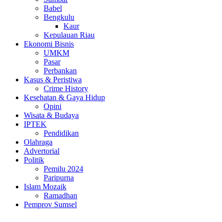
Babel
Bengkulu
Kaur
Kepulauan Riau
Ekonomi Bisnis
UMKM
Pasar
Perbankan
Kasus & Peristiwa
Crime History
Kesehatan & Gaya Hidup
Opini
Wisata & Budaya
IPTEK
Pendidikan
Olahraga
Advertorial
Politik
Pemilu 2024
Paripurna
Islam Mozaik
Ramadhan
Pemprov Sumsel