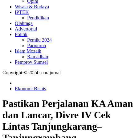
Opini
Wisata & Budaya
IPTEK
Pendidikan
Olahraga
Advertorial
Politik
Pemilu 2024
Paripurna
Islam Mozaik
Ramadhan
Pemprov Sumsel
Copyright © 2024 suarajurnal
Ekonomi Bisnis
Pastikan Perjalanan KA Aman
dan Lancar, Divre IV Cek
Lintas Tanjungkarang–
Tanjungrambang