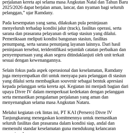
perjalanan kereta api selama masa Angkutan Natal dan Tahun Baru
2025/2026 dapat berjalan aman, lancar, dan nyaman bagi seluruh
pelanggan,” ujar Ramdany.
Pada kesempatan yang sama, dilakukan pula peninjauan
menyeluruh terhadap kondisi jalur (track), fasilitas operasi, serta
sarana dan prasarana pelayanan di setiap stasiun yang dilalui.
Pemeriksaan meliputi kondisi bangunan stasiun, fasilitas
penumpang, serta sarana penunjang layanan lainnya. Dari hasil
peninjauan tersebut, teridentifikasi sejumlah catatan perbaikan dan
penyempurnaan yang akan segera ditindaklanjuti oleh unit terkait
sesuai dengan kewenangannya.
Selain fokus pada aspek operasional dan keselamatan, Ramdany
juga menyempatkan diri untuk menyapa para pelanggan di stasiun
yang dilalui serta membagikan souvenir sebagai bentuk apresiasi
kepada pelanggan setia kereta api. Kegiatan ini menjadi bagian dari
upaya Divre IV dalam memperkuat kedekatan dengan pelanggan
serta memastikan pengalaman perjalanan yang aman dan
menyenangkan selama masa Angkutan Nataru.
Melalui kegiatan cek lintas ini, PT KAI (Persero) Divre IV
Tanjungkarang menegaskan komitmennya untuk memastikan
seluruh fasilitas dan prasarana dalam kondisi siap, andal dan
memenuhi standar keselamatan guna mendukung kelancaran