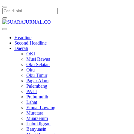
SUARAJURNAL.CO
Headline
Second Headline
Daerah
OKI
Musi Rawas
Oku Selatan
Oku
Oku Timur
Pagar Alam
Palembang
PALI
Prabumulih
Lahat
Empat Lawang
Muratara
Muaraenim
Lubukliggau
Banyuasin