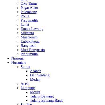
Oku Timur
Pagar Alam
Palembang
PALI
Prabumulih
Lahat
Empat Lawang
Muratara
Muaraenim
Lubukliggau
Banyuasin
Musi Banyuasin
Prabumulih
Nasional
Nusantara
Sumut
Asahan
Deli Serdang
Medan
Aceh
Lampung
Mesuji
Tulang Bawang
Tulang Bawang Barat
Sumbar