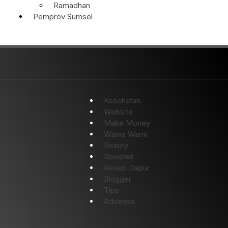
Ramadhan
Pemprov Sumsel
Kesehatan
Website
Make Money
Warna Warni
Beauty
Reviews
Resep Dapur
Blogger
Tips
Adsense