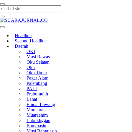
SUARAJURNAL.CO
Headline
Second Headline
Daerah
OKI
Musi Rawas
Oku Selatan
Oku
Oku Timur
Pagar Alam
Palembang
PALI
Prabumulih
Lahat
Empat Lawang
Muratara
Muaraenim
Lubukliggau
Banyuasin
Musi Banyuasin