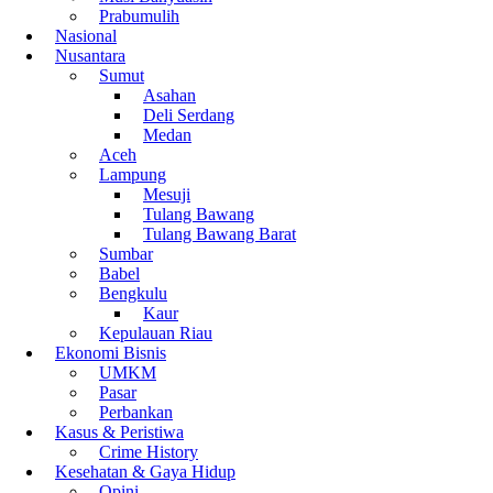
Prabumulih
Nasional
Nusantara
Sumut
Asahan
Deli Serdang
Medan
Aceh
Lampung
Mesuji
Tulang Bawang
Tulang Bawang Barat
Sumbar
Babel
Bengkulu
Kaur
Kepulauan Riau
Ekonomi Bisnis
UMKM
Pasar
Perbankan
Kasus & Peristiwa
Crime History
Kesehatan & Gaya Hidup
Opini