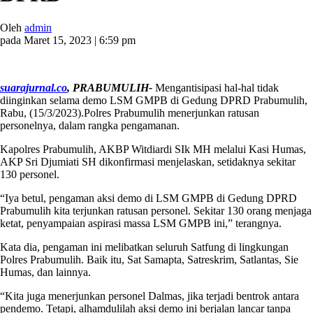
Oleh
admin
pada Maret 15, 2023 | 6:59 pm
suarajurnal.co
, PRABUMULIH-
Mengantisipasi hal-hal tidak
diinginkan selama demo LSM GMPB di Gedung DPRD Prabumulih,
Rabu, (15/3/2023).Polres Prabumulih menerjunkan ratusan
personelnya, dalam rangka pengamanan.
Kapolres Prabumulih, AKBP Witdiardi SIk MH melalui Kasi Humas,
AKP Sri Djumiati SH dikonfirmasi menjelaskan, setidaknya sekitar
130 personel.
“Iya betul, pengaman aksi demo di LSM GMPB di Gedung DPRD
Prabumulih kita terjunkan ratusan personel. Sekitar 130 orang menjaga
ketat, penyampaian aspirasi massa LSM GMPB ini,” terangnya.
Kata dia, pengaman ini melibatkan seluruh Satfung di lingkungan
Polres Prabumulih. Baik itu, Sat Samapta, Satreskrim, Satlantas, Sie
Humas, dan lainnya.
“Kita juga menerjunkan personel Dalmas, jika terjadi bentrok antara
pendemo. Tetapi, alhamdulilah aksi demo ini berjalan lancar tanpa