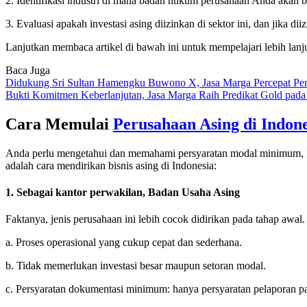
2. Identifikasi industri di mana badan hukum perusahaan Anda akan b
3. Evaluasi apakah investasi asing diizinkan di sektor ini, dan jika d
Lanjutkan membaca artikel di bawah ini untuk mempelajari lebih lanju
Baca Juga
Didukung Sri Sultan Hamengku Buwono X, Jasa Marga Percepat Pe
Bukti Komitmen Keberlanjutan, Jasa Marga Raih Predikat Gold pa
Cara Memulai
Perusahaan Asing di Indone
Anda perlu mengetahui dan memahami persyaratan modal minimum, keran
adalah cara mendirikan bisnis asing di Indonesia:
1. Sebagai kantor perwakilan, Badan Usaha Asing
Faktanya, jenis perusahaan ini lebih cocok didirikan pada tahap awal
a. Proses operasional yang cukup cepat dan sederhana.
b. Tidak memerlukan investasi besar maupun setoran modal.
c. Persyaratan dokumentasi minimum: hanya persyaratan pelaporan pa