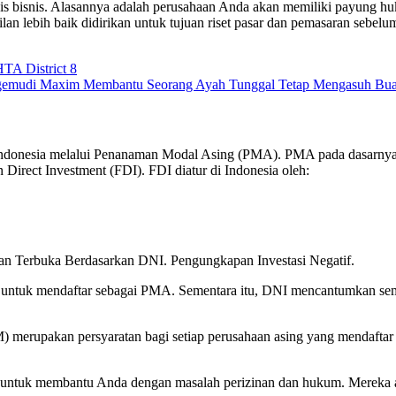
is bisnis. Alasannya adalah perusahaan Anda akan memiliki payung hu
wakilan lebih baik didirikan untuk tujuan riset pasar dan pemasaran se
A District 8
Pengemudi Maxim Membantu Seorang Ayah Tunggal Tetap Mengasuh Bu
onesia melalui Penanaman Modal Asing (PMA). PMA pada dasarnya adal
gn Direct Investment (FDI). FDI diatur di Indonesia oleh:
dan Terbuka Berdasarkan DNI. Pengungkapan Investasi Negatif.
n untuk mendaftar sebagai PMA. Sementara itu, DNI mencantumkan semu
merupakan persyaratan bagi setiap perusahaan asing yang mendaftar d
untuk membantu Anda dengan masalah perizinan dan hukum. Mereka 