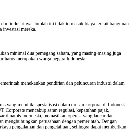
dari industrinya. Jumlah ini tidak termasuk biaya terkait bangunan
a investasi mereka.
rlukan minimal dua pemegang saham, yang masing-masing juga
ktur harus merupakan warga negara Indonesia.
 pemerintah menekankan pendirian dan peluncuran industri dalam
snis yang memiliki spesialisasi dalam urusan korporat di Indonesia.
PT Corporate mencakup saran regulasi, kepatuhan pajak,
sar dinamis Indonesia, memastikan operasi yang lancar dan
n dan menghubungkan perusahaan dengan pemerintah. Dengan
perkaya pengalaman dan pengetahuan, sehingga dapat memberikan