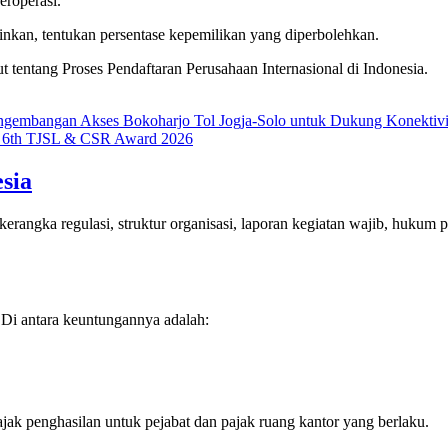
eroperasi.
iizinkan, tentukan persentase kepemilikan yang diperbolehkan.
t tentang Proses Pendaftaran Perusahaan Internasional di Indonesia.
ngembangan Akses Bokoharjo Tol Jogja-Solo untuk Dukung Konektiv
da 6th TJSL & CSR Award 2026
sia
gka regulasi, struktur organisasi, laporan kegiatan wajib, hukum paj
. Di antara keuntungannya adalah:
jak penghasilan untuk pejabat dan pajak ruang kantor yang berlaku.