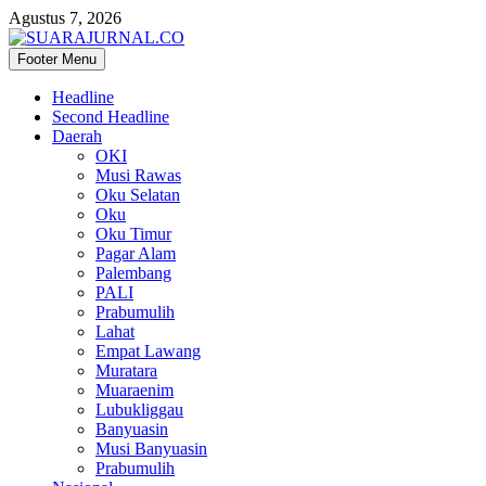
Agustus 7, 2026
Footer Menu
SUARAJURNAL.CO
Headline
Second Headline
Daerah
OKI
Musi Rawas
Oku Selatan
Oku
Oku Timur
Pagar Alam
Palembang
PALI
Prabumulih
Lahat
Empat Lawang
Muratara
Muaraenim
Lubukliggau
Banyuasin
Musi Banyuasin
Prabumulih