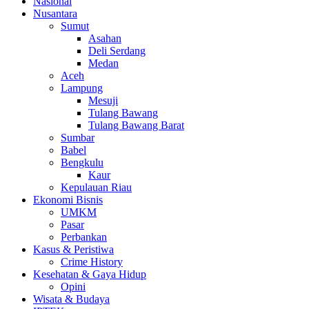
Nasional
Nusantara
Sumut
Asahan
Deli Serdang
Medan
Aceh
Lampung
Mesuji
Tulang Bawang
Tulang Bawang Barat
Sumbar
Babel
Bengkulu
Kaur
Kepulauan Riau
Ekonomi Bisnis
UMKM
Pasar
Perbankan
Kasus & Peristiwa
Crime History
Kesehatan & Gaya Hidup
Opini
Wisata & Budaya