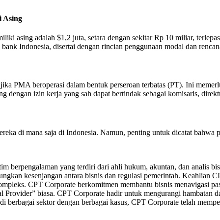
i Asing
i asing adalah $1,2 juta, setara dengan sekitar Rp 10 miliar, terlepas 
e bank Indonesia, disertai dengan rincian penggunaan modal dan rencan
jika PMA beroperasi dalam bentuk perseroan terbatas (PT). Ini meme
ng dengan izin kerja yang sah dapat bertindak sebagai komisaris, dire
mereka di mana saja di Indonesia. Namun, penting untuk dicatat bahwa
i tim berpengalaman yang terdiri dari ahli hukum, akuntan, dan analis bi
ngkan kesenjangan antara bisnis dan regulasi pemerintah. Keahlian C
yang kompleks. CPT Corporate berkomitmen membantu bisnis menavigasi pa
rial Provider” biasa. CPT Corporate hadir untuk mengurangi hambata
 di berbagai sektor dengan berbagai kasus, CPT Corporate telah mem