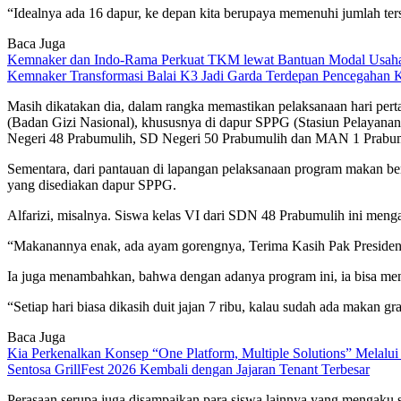
“Idealnya ada 16 dapur, ke depan kita berupaya memenuhi jumlah ter
Baca Juga
Kemnaker dan Indo-Rama Perkuat TKM lewat Bantuan Modal Usah
Kemnaker Transformasi Balai K3 Jadi Garda Terdepan Pencegahan 
Masih dikatakan dia, dalam rangka memastikan pelaksanaan hari per
(Badan Gizi Nasional), khususnya di dapur SPPG (Stasiun Pelayanan
Negeri 48 Prabumulih, SD Negeri 50 Prabumulih dan MAN 1 Prabum
Sementara, dari pantauan di lapangan pelaksanaan program makan ber
yang disediakan dapur SPPG.
Alfarizi, misalnya. Siswa kelas VI dari SDN 48 Prabumulih ini meng
“Makanannya enak, ada ayam gorengnya, Terima Kasih Pak Presiden
Ia juga menambahkan, bahwa dengan adanya program ini, ia bisa me
“Setiap hari biasa dikasih duit jajan 7 ribu, kalau sudah ada makan gra
Baca Juga
Kia Perkenalkan Konsep “One Platform, Multiple Solutions” Melalu
Sentosa GrillFest 2026 Kembali dengan Jajaran Tenant Terbesar
Perasaan serupa juga disampaikan para siswa lainnya yang mengaku 