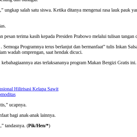
i,” ungkap salah satu siswa. Ketika ditanya mengenai rasa lauk pauk y
as.
n pesan terima kasih kepada Presiden Prabowo melalui tulisan tangan 
moga Programnya terus berlanjut dan bermanfaat” tulis Inkan Salsa
am wadah omprengan, saat hendak dicuci.
n kebahagiaannya atas terlaksananya program Makan Bergizi Gratis ini.
onal Hilirisasi Kelapa Sawit
omoditas
tis,” ucapnya.
nfaat bagi anak-anak lainnya.
” tandasnya. (
Pik/Hen/*
)