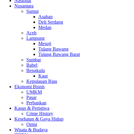
Nasional
Nusantara
Sumut
Asahan
Deli Serdang
Medan
Aceh
Lampung
Mesuji
Tulang Bawang
Tulang Bawang Barat
Sumbar
Babel
Bengkulu
Kaur
Kepulauan Riau
Ekonomi Bisnis
UMKM
Pasar
Perbankan
Kasus & Peristiwa
Crime History
Kesehatan & Gaya Hidup
Opini
Wisata & Budaya