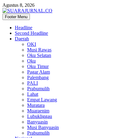
Agustus 8, 2026
Footer Menu
SUARAJURNAL.CO
Headline
Second Headline
Daerah
OKI
Musi Rawas
Oku Selatan
Oku
Oku Timur
Pagar Alam
Palembang
PALI
Prabumulih
Lahat
Empat Lawang
Muratara
Muaraenim
Lubukliggau
Banyuasin
Musi Banyuasin
Prabumulih