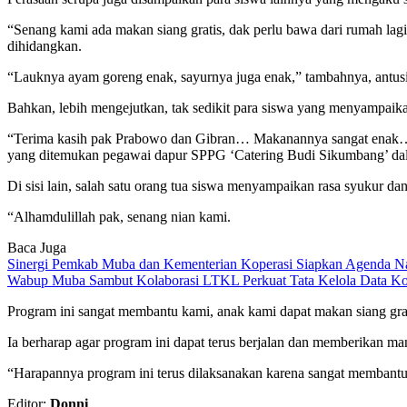
“Senang kami ada makan siang gratis, dak perlu bawa dari rumah lag
dihidangkan.
“Lauknya ayam goreng enak, sayurnya juga enak,” tambahnya, antusi
Bahkan, lebih mengejutkan, tak sedikit para siswa yang menyampaika
“Terima kasih pak Prabowo dan Gibran… Makanannya sangat enak… Se
yang ditemukan pegawai dapur SPPG ‘Catering Budi Sikumbang’ dal
Di sisi lain, salah satu orang tua siswa menyampaikan rasa syukur da
“Alhamdulillah pak, senang nian kami.
Baca Juga
Sinergi Pemkab Muba dan Kementerian Koperasi Siapkan Agenda Nasi
Wabup Muba Sambut Kolaborasi LTKL Perkuat Tata Kelola Data K
Program ini sangat membantu kami, anak kami dapat makan siang gra
Ia berharap agar program ini dapat terus berjalan dan memberikan ma
“Harapannya program ini terus dilaksanakan karena sangat membantu,
Editor:
Donni