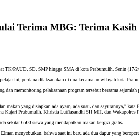
ulai Terima MBG: Terima Kasih
gkat TK/PAUD, SD, SMP hingga SMA di kota Prabumulih, Senin (17/2
pelajar ini, perdana dilaksanakan di dua kecamatan wilayah kota Pra
ng dan memonitoring pelaksanaan program tersebut bersama sejumlah
g dan makan yang disiapkan ada ayam, ada susu, dan sayurannya,” kat
sama Kajari Prabumulih, Khristia Lutfiasandhi SH MH, dan Wakapolr
da sekitar 6500 siswa yang mendapatkan makan bergizi gratis.
Elman menyebutkan, bahwa saat ini baru ada dua dapur yang beropera