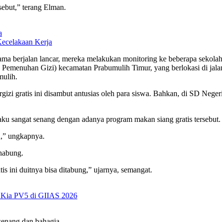
sebut,” terang Elman.
a
Kecelakaan Kerja
tama berjalan lancar, mereka melakukan monitoring ke beberapa sekol
 Pemenuhan Gizi) kecamatan Prabumulih Timur, yang berlokasi di jala
ulih.
gizi gratis ini disambut antusias oleh para siswa. Bahkan, di SD Neg
aku sangat senang dengan adanya program makan siang gratis tersebut.
,” ungkapnya.
nabung.
tis ini duitnya bisa ditabung,” ujarnya, semangat.
i Kia PV5 di GIIAS 2026
senang dan bahagia.