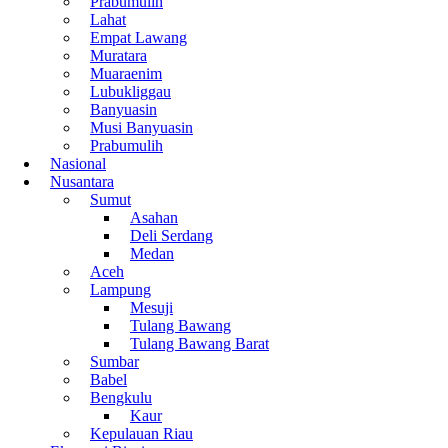
Prabumulih
Lahat
Empat Lawang
Muratara
Muaraenim
Lubukliggau
Banyuasin
Musi Banyuasin
Prabumulih
Nasional
Nusantara
Sumut
Asahan
Deli Serdang
Medan
Aceh
Lampung
Mesuji
Tulang Bawang
Tulang Bawang Barat
Sumbar
Babel
Bengkulu
Kaur
Kepulauan Riau