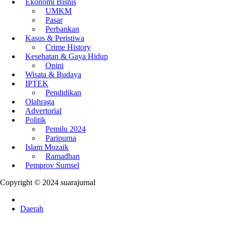
Ekonomi Bisnis
UMKM
Pasar
Perbankan
Kasus & Peristiwa
Crime History
Kesehatan & Gaya Hidup
Opini
Wisata & Budaya
IPTEK
Pendidikan
Olahraga
Advertorial
Politik
Pemilu 2024
Paripurna
Islam Mozaik
Ramadhan
Pemprov Sumsel
Copyright © 2024 suarajurnal
Daerah