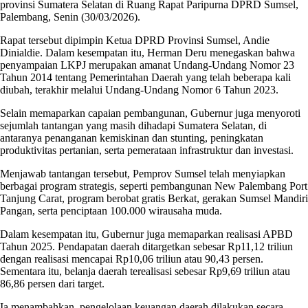
provinsi Sumatera Selatan di Ruang Rapat Paripurna DPRD Sumsel,
Palembang, Senin (30/03/2026).
Rapat tersebut dipimpin Ketua DPRD Provinsi Sumsel, Andie
Dinialdie. Dalam kesempatan itu, Herman Deru menegaskan bahwa
penyampaian LKPJ merupakan amanat Undang-Undang Nomor 23
Tahun 2014 tentang Pemerintahan Daerah yang telah beberapa kali
diubah, terakhir melalui Undang-Undang Nomor 6 Tahun 2023.
Selain memaparkan capaian pembangunan, Gubernur juga menyoroti
sejumlah tantangan yang masih dihadapi Sumatera Selatan, di
antaranya penanganan kemiskinan dan stunting, peningkatan
produktivitas pertanian, serta pemerataan infrastruktur dan investasi.
Menjawab tantangan tersebut, Pemprov Sumsel telah menyiapkan
berbagai program strategis, seperti pembangunan New Palembang Port
Tanjung Carat, program berobat gratis Berkat, gerakan Sumsel Mandiri
Pangan, serta penciptaan 100.000 wirausaha muda.
Dalam kesempatan itu, Gubernur juga memaparkan realisasi APBD
Tahun 2025. Pendapatan daerah ditargetkan sebesar Rp11,12 triliun
dengan realisasi mencapai Rp10,06 triliun atau 90,43 persen.
Sementara itu, belanja daerah terealisasi sebesar Rp9,69 triliun atau
86,86 persen dari target.
Ia menambahkan, pengelolaan keuangan daerah dilakukan secara