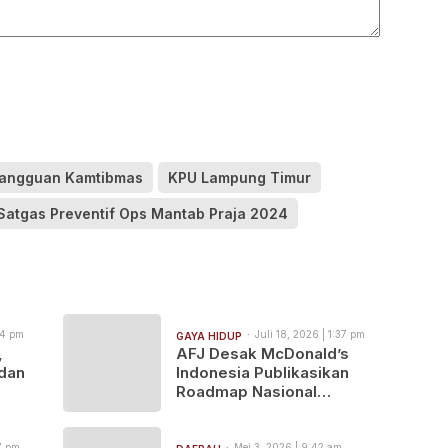
angguan Kamtibmas
KPU Lampung Timur
Satgas Preventif Ops Mantab Praja 2024
24 pm
Juli 18, 2026 | 1:37 pm
GAYA HIDUP
,
AFJ Desak McDonald’s
 dan
Indonesia Publikasikan
Roadmap Nasional
Transisi Cage-Free
17 pm
Mei 3, 2026 | 9:42 am