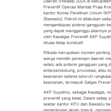
Daerah (Pilkada) 2024 di kabupate
Preventif Operasi Mantab Praja Kra
kantor Komisi Pemilihan Umum (K
(Bawaslu). Patroli ini dilakukan se
mengantisipasi potensi gangguan k
yang dapat mengganggu jalannya pro
oleh Kasatgas Preventif AKP Suya
situasi tetap kondusif.
Pilkada merupakan momen penting
warga memilih pemimpin daerah mer
selalu ada potensi gangguan yang d
antarpendukung, provokasi, atau b
keamanan selama seluruh rangkaian 
keamanan, termasuk Satgas Prevent
AKP Suyatmo, sebagai Kasatgas, mem
preventif yang ketat. Dalam setiap 
sekitar kantor KPU dan Bawaslu be
pemeriksaan akses masuk, pengaw