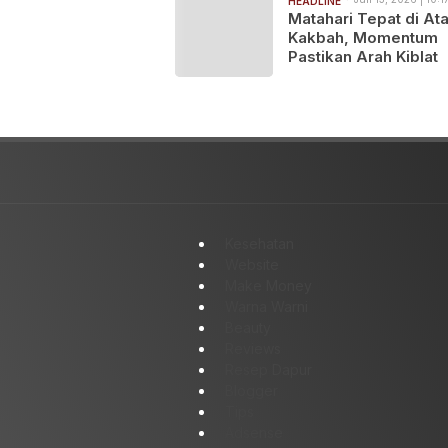
HEADLINE
Matahari Tepat di At
Kakbah, Momentum
Pastikan Arah Kiblat
Kesehatan
Website
Make Money
Warna Warni
Beauty
Reviews
Resep Dapur
Blogger
Tips
Adsense