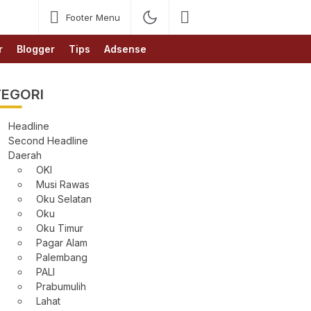
Footer Menu
r
Blogger
Tips
Adsense
EGORI
Headline
Second Headline
Daerah
OKI
Musi Rawas
Oku Selatan
Oku
Oku Timur
Pagar Alam
Palembang
PALI
Prabumulih
Lahat