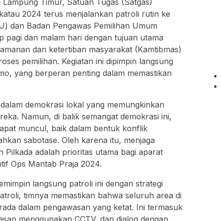
n Lampung Timur, Satuan Tugas (Satgas)
katau 2024 terus menjalankan patroli rutin ke
PU) dan Badan Pengawas Pemilihan Umum
tiap pagi dan malam hari dengan tujuan utama
eamanan dan ketertiban masyarakat (Kamtibmas)
ses pemilihan. Kegiatan ini dipimpin langsung
tmo, yang berperan penting dalam memastikan
 dalam demokrasi lokal yang memungkinkan
eka. Namun, di balik semangat demokrasi ini,
apat muncul, baik dalam bentuk konflik
ahkan sabotase. Oleh karena itu, menjaga
Pilkada adalah prioritas utama bagi aparat
if Ops Mantab Praja 2024.
impin langsung patroli ini dengan strategi
patroli, timnya memastikan bahwa seluruh area di
rada dalam pengawasan yang ketat. Ini termasuk
asan menggunakan CCTV, dan dialog dengan