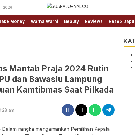
, 2026
SUARAJURNAL.CO
ake Money
Warna Warni
Beauty
Reviews
Resep Dapu
KAT
ps Mantab Praja 2024 Rutin
 KPU dan Bawaslu Lampung
uan Kamtibmas Saat Pilkada
0:28 am
 Dalam rangka mengamankan Pemilihan Kepala