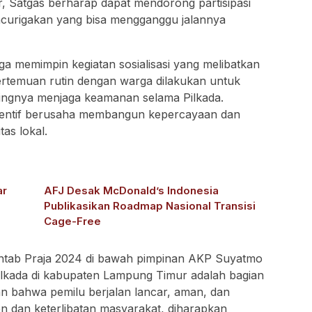
, Satgas berharap dapat mendorong partisipasi
ncurigakan yang bisa mengganggu jalannya
ga memimpin kegiatan sosialisasi yang melibatkan
ertemuan rutin dengan warga dilakukan untuk
ingnya menjaga keamanan selama Pilkada.
eventif berusaha membangun kepercayaan dan
as lokal.
ar
AFJ Desak McDonald’s Indonesia
Publikasikan Roadmap Nasional Transisi
Cage-Free
ntab Praja 2024 di bawah pimpinan AKP Suyatmo
lkada di kabupaten Lampung Timur adalah bagian
an bahwa pemilu berjalan lancar, aman, dan
en dan keterlibatan masyarakat, diharapkan