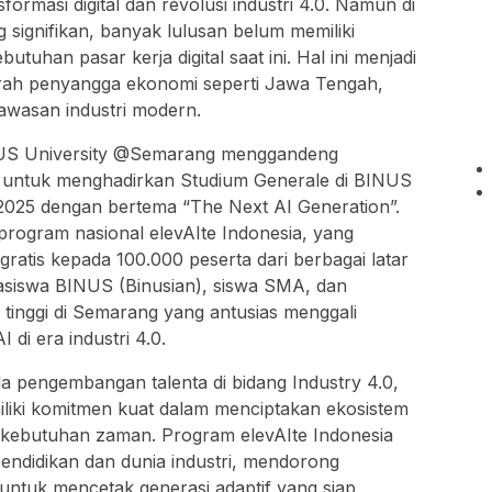
ormasi digital dan revolusi industri 4.0. Namun di
ang signifikan, banyak lulusan belum memiliki
tuhan pasar kerja digital saat ini. Hal ini menjadi
erah penyangga ekonomi seperti Jawa Tengah,
wasan industri modern.
NUS University @Semarang menggandeng
a untuk menghadirkan Studium Generale di BINUS
025 dengan bertema “The Next AI Generation”.
 program nasional elevAIte Indonesia, yang
ratis kepada 100.000 peserta dari berbagai latar
ahasiswa BINUS (Binusian), siswa SMA, dan
tinggi di Semarang yang antusias menggali
di era industri 4.0.
 pengembangan talenta di bidang Industry 4.0,
iki komitmen kuat dalam menciptakan ekosistem
 kebutuhan zaman. Program elevAIte Indonesia
endidikan dan dunia industri, mendorong
s untuk mencetak generasi adaptif yang siap