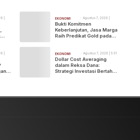
6 |
Agustus 7, 2026 |
EKONOMI
9:19 pm
Bukti Komitmen
BISNIS
,
Keberlanjutan, Jasa Marga
t
Raih Predikat Gold pada
es
6th TJSL & CSR Award
Solo
2026
vitas
6 |
Agustus 7, 2026 | 5:51
EKONOMI
pm
N
Dollar Cost Averaging
BISNIS
P
dalam Reksa Dana:
gan
Strategi Investasi Bertahap
shop
untuk Pemula
is