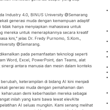
da Industry 4.0, BINUS University @Semarang
bekali generasi muda dengan kemampuan adaptif
i tidak hanya menyiapkan mahasiswa untuk
ng mereka untuk menerapkannya secara kreatif
asa kini,” jelas Dr. Fredy Purnomo, S.Kom.,
niversity @Semarang.
a dikenalkan pada pemanfaatan teknologi seperti
lam Word, Excel, PowerPoint, dan Teams, alat
 sinergi antara manusia dan mesin dalam konteks
 berubah, keterampilan di bidang AI kini menjadi
mbekali generasi muda dengan pemahaman dan
keharusan demi keberhasilan mereka sebagai
ngat inilah yang kami bawa lewat elevAIte
elatihan AI seluas mungkin. Kami senang melihat