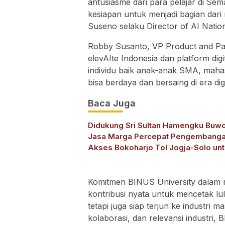
antusiasme dari para pelajar di S
kesiapan untuk menjadi bagian dari 
Suseno selaku Director of AI Nation
Robby Susanto, VP Product and Pa
elevAIte Indonesia dan platform dig
individu baik anak-anak SMA, ma
bisa berdaya dan bersaing di era digi
Baca Juga
Didukung Sri Sultan Hamengku Buw
Jasa Marga Percepat Pengembang
Akses Bokoharjo Tol Jogja-Solo un
Dukung Konektivitas DIY
Komitmen BINUS University dalam me
kontribusi nyata untuk mencetak lu
tetapi juga siap terjun ke industri 
kolaborasi, dan relevansi industri