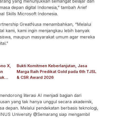
emarang yang menunjukkan semangat belajar dan
masa depan digital Indonesia,” tambah Arief
al Skills Microsoft Indonesia.
rtnership GreatNusa menambahkan, “Melalui
ital kami, kami ingin menjangkau lebih banyak
hasiswa, maupun masyarakat umum agar mereka
tal.”
ono X,
Bukti Komitmen Keberlanjutan, Jasa
an
Marga Raih Predikat Gold pada 6th TJSL
tuk
& CSR Award 2026
ndorong literasi AI menjadi bagian dari
lusan yang tak hanya unggul secara akademik,
masa depan. Melalui pendekatan berbasis teknologi,
, BINUS University @Semarang siap mengambil