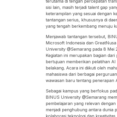
terutama di tengah percepatan transf
sisi lain, masih terjadi talent gap y
keterampilan yang sesuai dengan kebu
tantangan serius, khususnya di da
yang tengah berkembang menuju ka
Menjawab tantangan tersebut, BI
Microsoft Indonesia dan GreatNus
University @Semarang pada 8 Mei 2
Kegiatan ini merupakan bagian dari
bertujuan memberikan pelatihan AI g
belakang. Acara ini diikuti oleh m
mahasiswa dari berbagai perguruan 
wawasan baru tentang penerapan AI 
Sebagai kampus yang berfokus pada
BINUS University @Semarang memil
pembelajaran yang relevan dengan
menjadi penghubung antara dunia p
kolaborasi teknologi dan kreativita