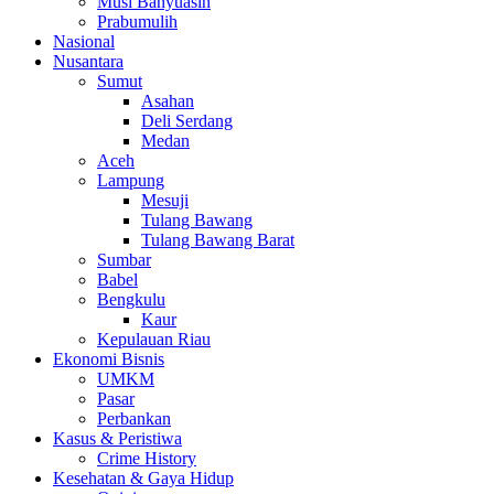
Musi Banyuasin
Prabumulih
Nasional
Nusantara
Sumut
Asahan
Deli Serdang
Medan
Aceh
Lampung
Mesuji
Tulang Bawang
Tulang Bawang Barat
Sumbar
Babel
Bengkulu
Kaur
Kepulauan Riau
Ekonomi Bisnis
UMKM
Pasar
Perbankan
Kasus & Peristiwa
Crime History
Kesehatan & Gaya Hidup