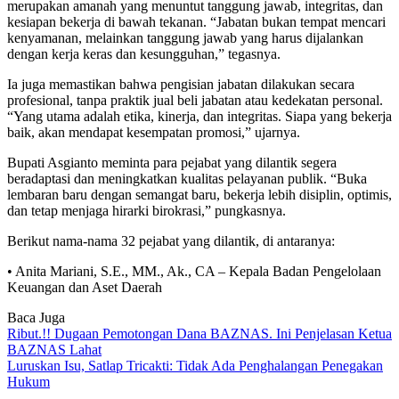
merupakan amanah yang menuntut tanggung jawab, integritas, dan
kesiapan bekerja di bawah tekanan. “Jabatan bukan tempat mencari
kenyamanan, melainkan tanggung jawab yang harus dijalankan
dengan kerja keras dan kesungguhan,” tegasnya.
Ia juga memastikan bahwa pengisian jabatan dilakukan secara
profesional, tanpa praktik jual beli jabatan atau kedekatan personal.
“Yang utama adalah etika, kinerja, dan integritas. Siapa yang bekerja
baik, akan mendapat kesempatan promosi,” ujarnya.
Bupati Asgianto meminta para pejabat yang dilantik segera
beradaptasi dan meningkatkan kualitas pelayanan publik. “Buka
lembaran baru dengan semangat baru, bekerja lebih disiplin, optimis,
dan tetap menjaga hirarki birokrasi,” pungkasnya.
Berikut nama-nama 32 pejabat yang dilantik, di antaranya:
• Anita Mariani, S.E., MM., Ak., CA – Kepala Badan Pengelolaan
Keuangan dan Aset Daerah
Baca Juga
Ribut.!! Dugaan Pemotongan Dana BAZNAS. Ini Penjelasan Ketua
BAZNAS Lahat
Luruskan Isu, Satlap Tricakti: Tidak Ada Penghalangan Penegakan
Hukum