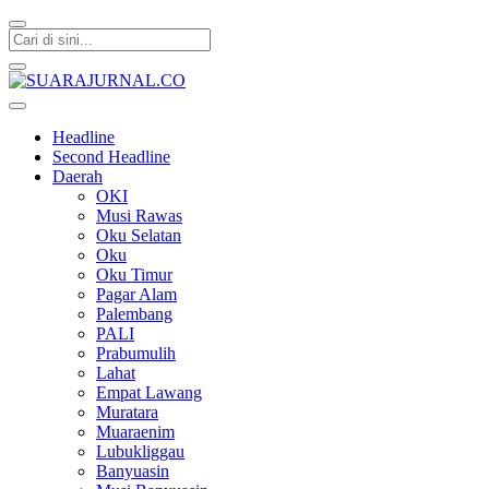
SUARAJURNAL.CO
Headline
Second Headline
Daerah
OKI
Musi Rawas
Oku Selatan
Oku
Oku Timur
Pagar Alam
Palembang
PALI
Prabumulih
Lahat
Empat Lawang
Muratara
Muaraenim
Lubukliggau
Banyuasin