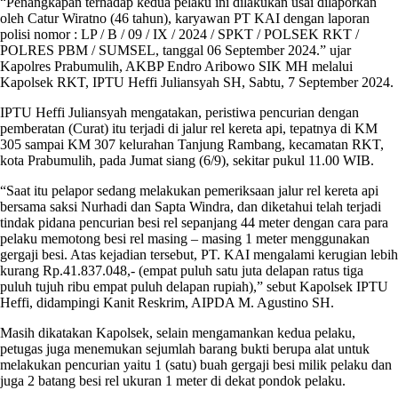
“Penangkapan terhadap kedua pelaku ini dilakukan usai dilaporkan
oleh Catur Wiratno (46 tahun), karyawan PT KAI dengan laporan
polisi nomor : LP / B / 09 / IX / 2024 / SPKT / POLSEK RKT /
POLRES PBM / SUMSEL, tanggal 06 September 2024.” ujar
Kapolres Prabumulih, AKBP Endro Aribowo SIK MH melalui
Kapolsek RKT, IPTU Heffi Juliansyah SH, Sabtu, 7 September 2024.
IPTU Heffi Juliansyah mengatakan, peristiwa pencurian dengan
pemberatan (Curat) itu terjadi di jalur rel kereta api, tepatnya di KM
305 sampai KM 307 kelurahan Tanjung Rambang, kecamatan RKT,
kota Prabumulih, pada Jumat siang (6/9), sekitar pukul 11.00 WIB.
“Saat itu pelapor sedang melakukan pemeriksaan jalur rel kereta api
bersama saksi Nurhadi dan Sapta Windra, dan diketahui telah terjadi
tindak pidana pencurian besi rel sepanjang 44 meter dengan cara para
pelaku memotong besi rel masing – masing 1 meter menggunakan
gergaji besi. Atas kejadian tersebut, PT. KAI mengalami kerugian lebih
kurang Rp.41.837.048,- (empat puluh satu juta delapan ratus tiga
puluh tujuh ribu empat puluh delapan rupiah),” sebut Kapolsek IPTU
Heffi, didampingi Kanit Reskrim, AIPDA M. Agustino SH.
Masih dikatakan Kapolsek, selain mengamankan kedua pelaku,
petugas juga menemukan sejumlah barang bukti berupa alat untuk
melakukan pencurian yaitu 1 (satu) buah gergaji besi milik pelaku dan
juga 2 batang besi rel ukuran 1 meter di dekat pondok pelaku.