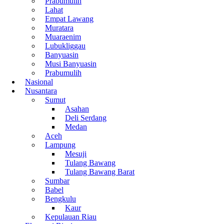
Prabumulih
Lahat
Empat Lawang
Muratara
Muaraenim
Lubukliggau
Banyuasin
Musi Banyuasin
Prabumulih
Nasional
Nusantara
Sumut
Asahan
Deli Serdang
Medan
Aceh
Lampung
Mesuji
Tulang Bawang
Tulang Bawang Barat
Sumbar
Babel
Bengkulu
Kaur
Kepulauan Riau