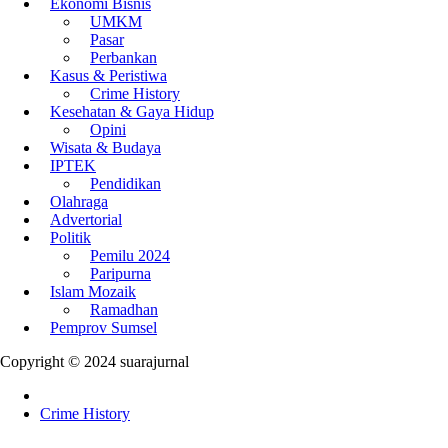
Ekonomi Bisnis
UMKM
Pasar
Perbankan
Kasus & Peristiwa
Crime History
Kesehatan & Gaya Hidup
Opini
Wisata & Budaya
IPTEK
Pendidikan
Olahraga
Advertorial
Politik
Pemilu 2024
Paripurna
Islam Mozaik
Ramadhan
Pemprov Sumsel
Copyright © 2024 suarajurnal
Crime History