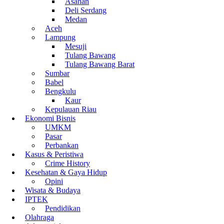
Asahan
Deli Serdang
Medan
Aceh
Lampung
Mesuji
Tulang Bawang
Tulang Bawang Barat
Sumbar
Babel
Bengkulu
Kaur
Kepulauan Riau
Ekonomi Bisnis
UMKM
Pasar
Perbankan
Kasus & Peristiwa
Crime History
Kesehatan & Gaya Hidup
Opini
Wisata & Budaya
IPTEK
Pendidikan
Olahraga