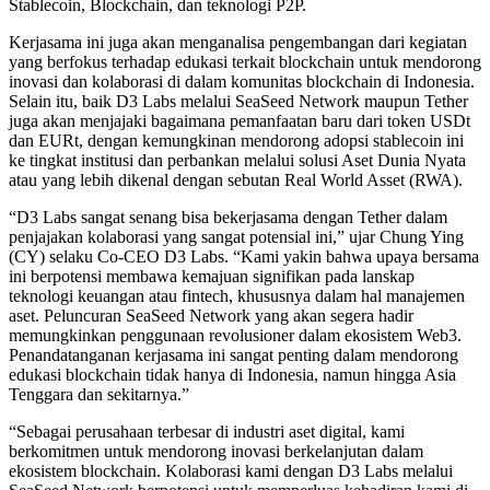
Stablecoin, Blockchain, dan teknologi P2P.
Kerjasama ini juga akan menganalisa pengembangan dari kegiatan
yang berfokus terhadap edukasi terkait blockchain untuk mendorong
inovasi dan kolaborasi di dalam komunitas blockchain di Indonesia.
Selain itu, baik D3 Labs melalui SeaSeed Network maupun Tether
juga akan menjajaki bagaimana pemanfaatan baru dari token USDt
dan EURt, dengan kemungkinan mendorong adopsi stablecoin ini
ke tingkat institusi dan perbankan melalui solusi Aset Dunia Nyata
atau yang lebih dikenal dengan sebutan Real World Asset (RWA).
“D3 Labs sangat senang bisa bekerjasama dengan Tether dalam
penjajakan kolaborasi yang sangat potensial ini,” ujar Chung Ying
(CY) selaku Co-CEO D3 Labs. “Kami yakin bahwa upaya bersama
ini berpotensi membawa kemajuan signifikan pada lanskap
teknologi keuangan atau fintech, khususnya dalam hal manajemen
aset. Peluncuran SeaSeed Network yang akan segera hadir
memungkinkan penggunaan revolusioner dalam ekosistem Web3.
Penandatanganan kerjasama ini sangat penting dalam mendorong
edukasi blockchain tidak hanya di Indonesia, namun hingga Asia
Tenggara dan sekitarnya.”
“Sebagai perusahaan terbesar di industri aset digital, kami
berkomitmen untuk mendorong inovasi berkelanjutan dalam
ekosistem blockchain. Kolaborasi kami dengan D3 Labs melalui