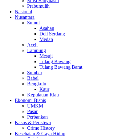
Musi Banyuasin
Prabumulih
Nasional
Nusantara
Sumut
Asahan
Deli Serdang
Medan
Aceh
Lampung
Mesuji
Tulang Bawang
Tulang Bawang Barat
Sumbar
Babel
Bengkulu
Kaur
Kepulauan Riau
Ekonomi Bisnis
UMKM
Pasar
Perbankan
Kasus & Peristiwa
Crime History
Kesehatan & Gaya Hidup