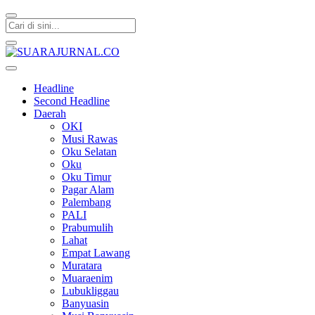
SUARAJURNAL.CO
Headline
Second Headline
Daerah
OKI
Musi Rawas
Oku Selatan
Oku
Oku Timur
Pagar Alam
Palembang
PALI
Prabumulih
Lahat
Empat Lawang
Muratara
Muaraenim
Lubukliggau
Banyuasin