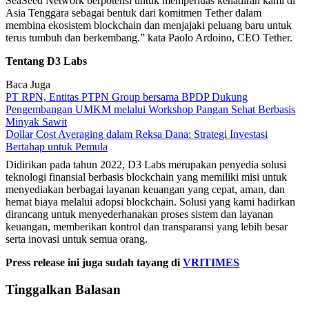
SeaSeed Network berpotensi untuk memperluas kehadiran kami di
Asia Tenggara sebagai bentuk dari komitmen Tether dalam
membina ekosistem blockchain dan menjajaki peluang baru untuk
terus tumbuh dan berkembang.” kata Paolo Ardoino, CEO Tether.
Tentang D3 Labs
Baca Juga
PT RPN, Entitas PTPN Group bersama BPDP Dukung
Pengembangan UMKM melalui Workshop Pangan Sehat Berbasis
Minyak Sawit
Dollar Cost Averaging dalam Reksa Dana: Strategi Investasi
Bertahap untuk Pemula
Didirikan pada tahun 2022, D3 Labs merupakan penyedia solusi
teknologi finansial berbasis blockchain yang memiliki misi untuk
menyediakan berbagai layanan keuangan yang cepat, aman, dan
hemat biaya melalui adopsi blockchain. Solusi yang kami hadirkan
dirancang untuk menyederhanakan proses sistem dan layanan
keuangan, memberikan kontrol dan transparansi yang lebih besar
serta inovasi untuk semua orang.
Press release ini juga sudah tayang di
VRITIMES
Tinggalkan Balasan