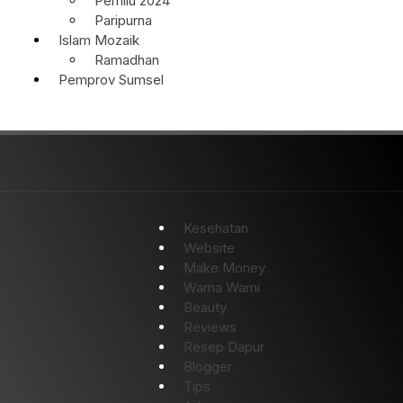
Pemilu 2024
Paripurna
Islam Mozaik
Ramadhan
Pemprov Sumsel
Kesehatan
Website
Make Money
Warna Warni
Beauty
Reviews
Resep Dapur
Blogger
Tips