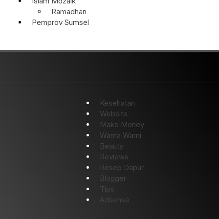
Islam Mozaik
Ramadhan
Pemprov Sumsel
Kesehatan
Website
Make Money
Warna Warni
Beauty
Reviews
Resep Dapur
Blogger
Tips
Adsense