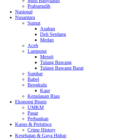
Musi Banyuasin
Prabumulih
Nasional
Nusantara
Sumut
Asahan
Deli Serdang
Medan
Aceh
Lampung
Mesuji
Tulang Bawang
Tulang Bawang Barat
Sumbar
Babel
Bengkulu
Kaur
Kepulauan Riau
Ekonomi Bisnis
UMKM
Pasar
Perbankan
Kasus & Peristiwa
Crime History
Kesehatan & Gaya Hidup