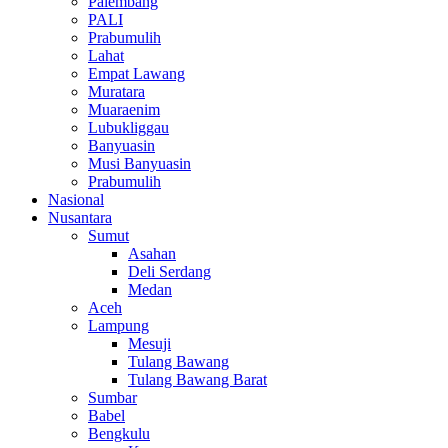
Palembang
PALI
Prabumulih
Lahat
Empat Lawang
Muratara
Muaraenim
Lubukliggau
Banyuasin
Musi Banyuasin
Prabumulih
Nasional
Nusantara
Sumut
Asahan
Deli Serdang
Medan
Aceh
Lampung
Mesuji
Tulang Bawang
Tulang Bawang Barat
Sumbar
Babel
Bengkulu