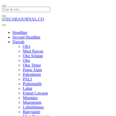
SUARAJURNAL.CO
Headline
Second Headline
Daerah
OKI
Musi Rawas
Oku Selatan
Oku
Oku Timur
Pagar Alam
Palembang
PALI
Prabumulih
Lahat
Empat Lawang
Muratara
Muaraenim
Lubukliggau
Banyuasin